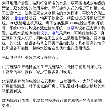
为满足用户需要，达到符合标准的水质，尽可能地减少各级的
污染，延长设备的使用寿命、降低操作人员的维护工作量。在
工艺设计上，达到国家自来水标准的水为原水，再设有介质过
滤器，
活性炭
过滤器，钠离子软化器、精密过滤器等预处理系
统、RO反渗透主机系统、离子交换混床(EDI电除盐系统)系统
等。系统中水箱均设有液位控制系统、
水泵
均设有压力保护装
置、在线水质检测控制
仪表
、
电气
采用PLC可编程控制器，真
正做到了无人职守，同时在工艺选材上采用推荐和客户要求相
统一的方法，使设备与其它同类产品相比较，具有更高的性价
比和设备可靠性。超纯水设备在光伏行业的应用情况
光伏电池片行业超纯水设备特点：
(1)可连续生产电除盐的生产是连续的，免除了使用混床过程
中复杂的再生操作，减少了很多备用设备。
(2)安装条件简单电除盐在安装时，占地面积小，大部分标准
厂房都能满足，对于较低的厂房，可以通过对电除盐模块的水
平配置解决。
(3)系统设计简单。电除盐的模块设计很容易把它的流量做到
更高。