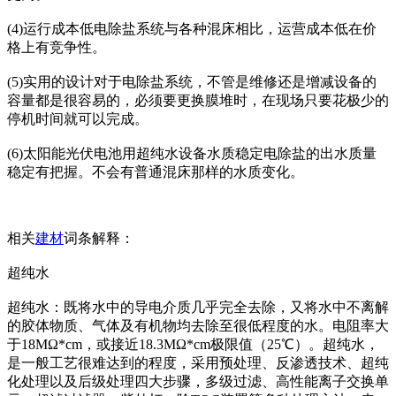
(4)运行成本低电除盐系统与各种混床相比，运营成本低在价
格上有竞争性。
(5)实用的设计对于电除盐系统，不管是维修还是增减设备的
容量都是很容易的，必须要更换膜堆时，在现场只要花极少的
停机时间就可以完成。
(6)太阳能光伏电池用超纯水设备水质稳定电除盐的出水质量
稳定有把握。不会有普通混床那样的水质变化。
相关
建材
词条解释：
超纯水
超纯水：既将水中的导电介质几乎完全去除，又将水中不离解
的胶体物质、气体及有机物均去除至很低程度的水。电阻率大
于18MΩ*cm，或接近18.3MΩ*cm极限值（25℃）。超纯水，
是一般工艺很难达到的程度，采用预处理、反渗透技术、超纯
化处理以及后级处理四大步骤，多级过滤、高性能离子交换单