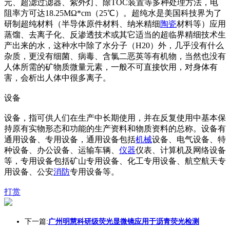
元、超滤过滤器、紫外灯、除TOC装置等多种处理方法，电
阻率方可达18.25MΩ*cm（25℃）。超纯水是美国科技界为了
研制超纯材料（半导体原件材料、纳米精细
陶瓷
材料等）应用
蒸馏、去离子化、反渗透技术或其它适当的超临界精细技术生
产出来的水，这种水中除了水分子（H20）外，几乎没有什么
杂质，更没有细菌、病毒、含氯二恶英等有机物，当然也没有
人体所需的矿物质微量元素，一般不可直接饮用，对身体有
害，会析出人体中很多离子。
设备
设备，指可供人们在生产中长期使用，并在反复使用中基本保
持原有实物形态和功能的生产资料和物质资料的总称。设备有
通用设备、专用设备，通用设备包括
机械
设备、电气设备、特
种设备、办公设备、运输车辆、
仪器
仪表、计算机及网络设备
等，专用设备包括矿山专用设备、化工专用设备、航空航天专
用设备、公安
消防
专用设备等。
打赏
下一篇:
广州明慧科研级荧光显微镜应用于沥青荧光检测