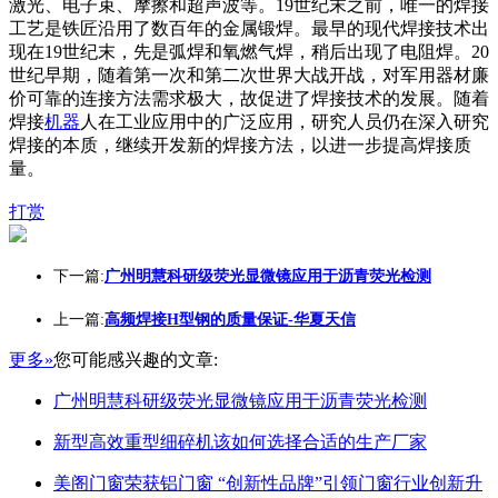
激光、电子束、摩擦和超声波等。19世纪末之前，唯一的焊接
工艺是铁匠沿用了数百年的金属锻焊。最早的现代焊接技术出
现在19世纪末，先是弧焊和氧燃气焊，稍后出现了电阻焊。20
世纪早期，随着第一次和第二次世界大战开战，对军用器材廉
价可靠的连接方法需求极大，故促进了焊接技术的发展。随着
焊接
机器
人在工业应用中的广泛应用，研究人员仍在深入研究
焊接的本质，继续开发新的焊接方法，以进一步提高焊接质
量。
打赏
下一篇:
广州明慧科研级荧光显微镜应用于沥青荧光检测
上一篇:
高频焊接H型钢的质量保证-华夏天信
更多»
您可能感兴趣的文章:
广州明慧科研级荧光显微镜应用于沥青荧光检测
新型高效重型细碎机该如何选择合适的生产厂家
美阁门窗荣获铝门窗 “创新性品牌”引领门窗行业创新升