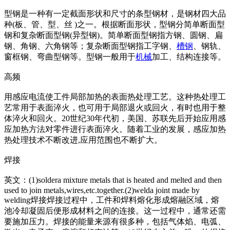
型钢是一种有一定截面形状和尺寸的条型钢材，是钢材四大品
种(板、管、型、丝 )之一。根据断面形状，型钢分简单断面型
钢和复杂断面型钢(异型钢)。简单断面型钢指方钢、圆钢、扁
钢、角钢、六角钢等；复杂断面型钢指工字钢、
槽钢
、钢轨、
窗框钢、弯曲型钢等。型钢一般用于
机械
加工、结构连接等。
高频
用感应电流使工件局部加热的表面热处理工艺。这种热处理工
艺常用于表面淬火，也可用于局部退火或回火，有时也用于整
体淬火和回火。20世纪30年代初，美国、苏联先后开始应用感
应加热方法对零件进行表面淬火。随着工业的发展，感应加热
热处理技术不断改进,应用范围也不断扩大。
焊接
英文：(1)soldera mixture me
tals that is heated and melted and then
used to join me
tals,wires,etc.together.(2)welda joint made by
welding焊接焊接过程中，工件和焊料熔化形成熔融区域，熔
池冷却凝固后便形成材料之间的连接。这一过程中，通常还需
要施加压力。焊接的能量来源有很多种，包括气体焰、电弧、