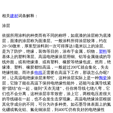
相关
建材
词条解释：
涂层
依据所用涂料的种类而有不同的称呼，如底漆的涂层称为底漆
层，面漆的涂层称为面漆层。一般涂料所得涂层较薄，约在
20~50微米，厚浆型涂料则一次可得厚达1毫米以上的涂层。
是为了防护，绝缘，装饰等目的，涂布于金属，织物，
塑料
等
基体上的塑料薄层。高温电绝缘涂层用铜、铝等金属做成的导
线外面，或有绝缘漆、或有塑料、橡胶等绝缘包皮。然而，绝
缘漆、塑料、橡胶都怕高温，一般超过200℃就会集化，失去
绝缘性能。而许多
电线
正需要在高温下工作，那该怎么办呢?
对，让高温电绝缘涂层来帮忙，这种涂层实际上是一种
陶瓷
涂
层，它除了能在高温下保持电绝缘性能外，还能与金属导线紧
密“团结”在一起，做到“天衣无缝”，任你将导线七绕八弯，它
们也不会分离，这种涂层非常致密，涂上它，两根电压差很大
的导线碰在一起，也不会发生击穿现象。高温电绝缘涂层根据
其化学成分的不同，可分为许多种类。如石墨导体表面上的氮
化硼或氧化铝、氟化铜涂层，到400℃仍有良好的电绝缘性