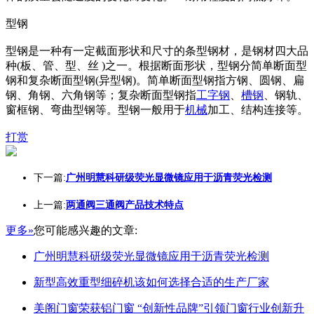
型钢
型钢是一种有一定截面形状和尺寸的条型钢材，是钢材四大品
种(板、管、型、丝 )之一。根据断面形状，型钢分简单断面型
钢和复杂断面型钢(异型钢)。简单断面型钢指方钢、圆钢、扁
钢、角钢、六角钢等；复杂断面型钢指
工字钢
、
槽钢
、钢轨、
窗框钢、弯曲型钢等。型钢一般用于
机械
加工、结构连接等。
打赏
下一篇:
广州明慧科研级荧光显微镜应用于沥青荧光检测
上一篇:
两通阀三通阀产品技术特点
更多»
您可能感兴趣的文章:
广州明慧科研级荧光显微镜应用于沥青荧光检测
新型高效重型细碎机该如何选择合适的生产厂家
美阁门窗荣获铝门窗 “创新性品牌”引领门窗行业创新升