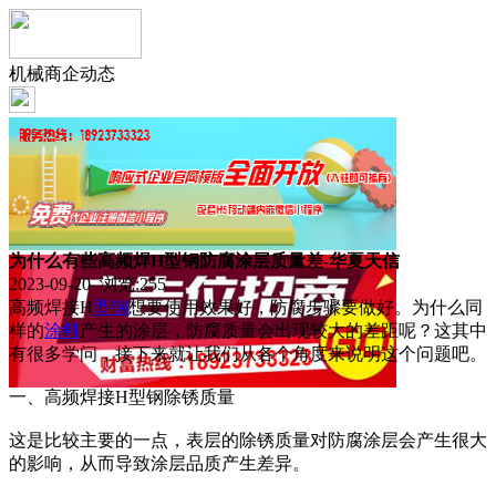
机械商企动态
为什么有些高频焊H型钢防腐涂层质量差-华夏天信
2023-09-20 浏览:
255
高频焊接H
型钢
想要使用效果好，防腐步骤要做好。为什么同
样的
涂料
产生的涂层，防腐质量会出现较大的差距呢？这其中
有很多学问，接下来就让我们从各个角度来说明这个问题吧。
一、高频焊接H型钢除锈质量
这是比较主要的一点，表层的除锈质量对防腐涂层会产生很大
的影响，从而导致涂层品质产生差异。