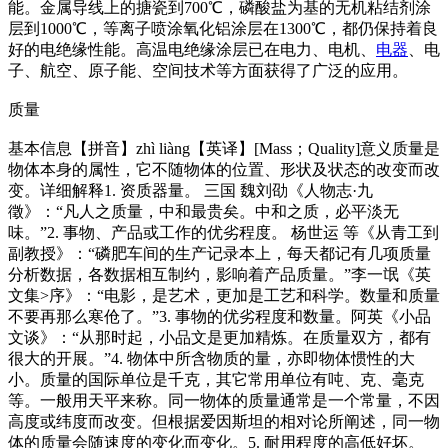
能。金属导线上的搪瓷到700℃，磷酸盐为基的无机粘结剂涂
层到1000℃，等离子喷涂氧化铝涂层在1300℃，都仍保持着良
好的电绝缘性能。高温电绝缘涂层已在电力、电机、
电器
、电
子、航空、原子能、空间技术等方面获得了广泛的应用。
质量
基本信息【拼音】zhì liàng【英译】[Mass；Quality]意义质量是
物体本身的属性，它不随物体的位置、形状及状态的改变而改
变。详细解释1. 资质器量。 三国 魏刘劭《人物志·九
徵》：“凡人之质量，中和最贵矣。中和之质，必平淡无
味。”2. 事物、产品或工作的优劣程度。 杨世运 等《从青工到
副教授》：“磷肥车间的生产记录本上，每天都记有几项质量
分析数据，各数据相互制约，影响着产品质量。”李一氓《英
文集>序》：“电影，是艺术，更加是工艺和科学。数量和质量
不要再那么寒伧了。”3. 事物的优劣程度和数量。阿英《小品
文谈》：“从那时起，小品文是更加精炼。在质量双方，都有
很大的开展。”4. 物体中所含物质的量，亦即物体惯性的大
小。质量的国际单位是千克，其它常用单位有吨、克、毫克
等。一般用天平来称。同一物体的质量通常是一个常量，不因
高度或纬度而改变。但根据爱因斯坦的相对论所阐述，同一物
体的质量会随速度的变化而变化。5. 耐用程度的高低好坏。