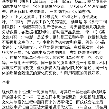
基本信息【拼音】zhì liàng【英译】[Mass；Quality]意义质量是
物体本身的属性，它不随物体的位置、形状及状态的改变而改
变。详细解释1. 资质器量。 三国 魏刘劭《人物志·九
徵》：“凡人之质量，中和最贵矣。中和之质，必平淡无
味。”2. 事物、产品或工作的优劣程度。 杨世运 等《从青工到
副教授》：“磷肥车间的生产记录本上，每天都记有几项质量
分析数据，各数据相互制约，影响着产品质量。”李一氓《英
文集>序》：“电影，是艺术，更加是工艺和科学。数量和质量
不要再那么寒伧了。”3. 事物的优劣程度和数量。阿英《小品
文谈》：“从那时起，小品文是更加精炼。在质量双方，都有
很大的开展。”4. 物体中所含物质的量，亦即物体惯性的大
小。质量的国际单位是千克，其它常用单位有吨、克、毫克
等。一般用天平来称。同一物体的质量通常是一个常量，不因
高度或纬度而改变。但根据爱因斯坦的相对论所阐述，同一物
体的质量会随速度的变化而变化。5. 耐用程度的高低好坏。
企业
现代汉语中“企业”一词源自日语。与其它一些社会科学领域常
用的基本词汇一样，它是在日本明治维新后，大规模引进西方
文化与制度的过程中翻译而来的汉字词汇，而戊戌变法之后，
这些汉字词汇由日语被大量引进现代汉语。（与企业一词在用