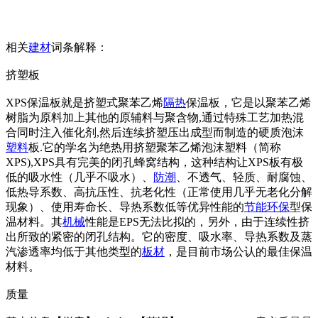
相关
建材
词条解释：
挤塑板
XPS保温板就是挤塑式聚苯乙烯
隔热
保温板，它是以聚苯乙烯
树脂为原料加上其他的原辅料与聚含物,通过特殊工艺加热混
合同时注入催化剂,然后连续挤塑压出成型而制造的硬质泡沫
塑料
板.它的学名为绝热用挤塑聚苯乙烯泡沫塑料（简称
XPS),XPS具有完美的闭孔蜂窝结构，这种结构让XPS板有极
低的吸水性（几乎不吸水）、
防潮
、不透气、轻质、耐腐蚀、
低热导系数、高抗压性、抗老化性（正常使用几乎无老化分解
现象）、使用寿命长、导热系数低等优异性能的
节能
环保
型保
温材料。其
机械
性能是EPS无法比拟的，另外，由于连续性挤
出所致的紧密的闭孔结构。它的密度、吸水率、导热系数及蒸
汽渗透率均低于其他类型的
板材
，是目前市场公认的最佳保温
材料。
质量