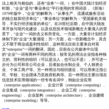
法上相关与相似的，还有“业务”一词。）在中国大陆计划经济
时期，“企业”是与“事业单位”平行使用的常用词语，《辞海》
1979年版中，“企业”的解释为：“从事生产、流通或服务活动
的独立核算经济单位”；“事业单位”的解释为：“受国家机关领
导，不实行经济核算的单位”。在20世纪后期，在中国大陆改
革开放与现代化建设，以及信息技术领域新概念大量涌入的背
景下，“企业”一词的含义有所变化。一方面，大量非计划经济
体制下的“企业”大量涌现；另一方面，在一些新概念中，其含
义不限于商业或盈利性组织，这种用法目前主要来自对英
文“enterprise”一词的翻译。因此，目前在公共媒体中出现
的“企业”一词有两种不同的用法：较常见的用法企业指各种独
立的、营利性的组织（可以是法人，也可以不是），并可进一
步分为公司和非公司企业，后者如合伙制企业、个人独资企
业、个体工商户等。另一种用法与组织接近，可以用来泛指公
司、学校、社会团体乃至政府机构等。后一种用法主要出现在
信息技术应用领域的一些专有名词中，例如企业应用
（enterprise applications）、企业计算（enterprise computing）、
企业集成（enterprise integration）、企业工程（enterprise
engineering）、企业架构（enterprise architecture）、企业建模
（enterprise modeling）等等。