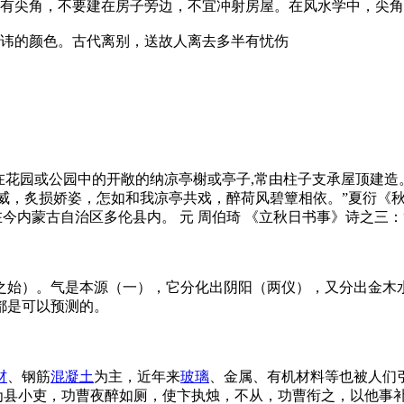
部有尖角，不要建在房子旁边，不宜冲射房屋。在风水学中，尖
忌讳的颜色。古代离别，送故人离去多半有忧伤
e;wayside shelter]常建在花园或公园中的开敞的纳凉亭榭或亭子,常
：“炎威，炙损娇姿，怎如和我凉亭共戏，醉荷风碧簟相依。”夏衍
在今内蒙古自治区多伦县内。 元 周伯琦 《立秋日书事》诗之三：“
之始）。气是本源（一），它分化出阴阳（两仪），又分出金木
都是可以预测的。
材
、钢筋
混凝土
为主，近年来
玻璃
、金属、有机材料等也被人们
少为县小吏，功曹夜醉如厕，使卞执烛，不从，功曹衔之，以他事补亭