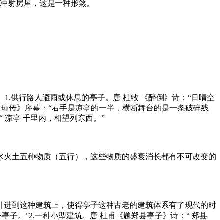
角冲射房屋，这是一种形煞。
由柱子支承屋顶建造。1.供行路人避雨或休息的亭子。唐 杜牧 《醉倒》诗：“日晴空
《秋瑾传》序幕：“右手是凉亭的一半，横断舞台的是一条破碎残
 凉亭 千里内，相望列东西。”
水火土五种物质（五行），这些物质的盛衰消长都有不可改变的
引进到这种建筑上，使得亭子这种古老的建筑体系有了现代的时
子。”2.一种小型建筑。唐 杜甫《题郑县亭子》诗：“ 郑县