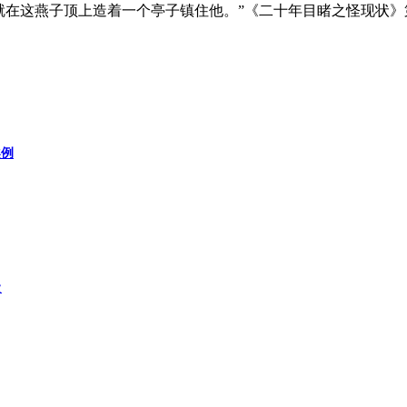
就在这燕子顶上造着一个亭子镇住他。”《二十年目睹之怪现状》
案例
级