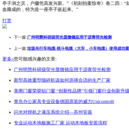
亭子涧之滨，户牖凭高发兴新。”《初刻拍案惊奇》卷二四：“
血廕成的，特为造一座亭子嵌起来。”
打赏
下一篇:
广州明慧科研级荧光显微镜应用于沥青荧光检测
上一篇:
垃圾吊行车电缆-抓斗电缆（大车，小车电缆）使用成功
更多»
您可能感兴趣的文章:
广州明慧科研级荧光显微镜应用于沥青荧光检测
新型高效重型细碎机该如何选择合适的生产厂家
美阁门窗荣获铝门窗 “创新性品牌”引领门窗行业创新升
青岛办公家具专业设备德国原装的威力Unicontrol6
闪光对焊机之液压系统介绍—苏州安嘉
专业运动木地板施工厂家 运动木地板安装流程