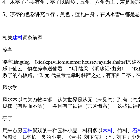
4、木亭子不要有角，亭子以圆形，五角、八角为主，若是顶
5、凉亭的色彩讲究五行，黑色，蓝瓦白身，在风水雪中都是
相关
建材
词条解释：
凉亭
凉亭liángtíng，[kiosk;pavilion;summer hous
乐下仙云，俱在凉亭送使君。 ” 明 陆采 《明珠记·由房》
败了的石板路。”2. 元 代皇帝巡幸时驻跸之处，有东西二亭，
风水学
风水术以气为万物本源，认为世界是从无（未见气）到有（气
规律（有度而不渝），并且有了祸福（吉凶悔吝），这些祸福
亭子
用来点缀
园林
景观的一种园林小品。材料多以
木材
、竹材、
石
尚感觉。1.亭长一类的小吏。《晋书· 刘卞传》：“﹝刘卞﹞