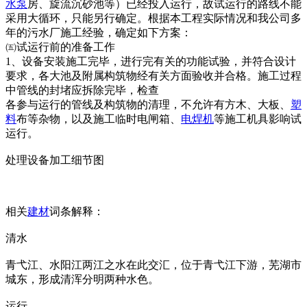
水泵
房、旋流沉砂池等）已经投入运行，故试运行的路线不能
采用大循环，只能另行确定。根据本工程实际情况和我公司多
年的污水厂施工经验，确定如下方案：
㈤试运行前的准备工作
1、设备安装施工完毕，进行完有关的功能试验，并符合设计
要求，各大池及附属构筑物经有关方面验收并合格。施工过程
中管线的封堵应拆除完毕，检查
各参与运行的管线及构筑物的清理，不允许有方木、大板、
塑
料
布等杂物，以及施工临时电闸箱、
电焊机
等施工机具影响试
运行。
处理设备加工细节图
相关
建材
词条解释：
清水
青弋江、水阳江两江之水在此交汇，位于青弋江下游，芜湖市
城东，形成清浑分明两种水色。
运行