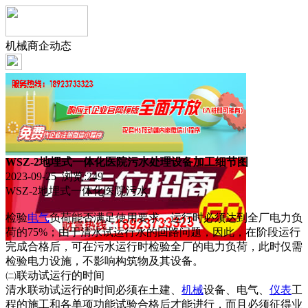
机械商企动态
WSZ-2地埋式一体化医院污水处理设备加工细节图
2023-09-25 浏览:
249
WSZ-2地埋式一体化医院污水
检验
电气
负荷能否满足使用要求，运行时必须达到全厂电力负
荷的75%；由于清水试运行水的回路问题，因此，在阶段运行
完成合格后，可在污水运行时检验全厂的电力负荷，此时仅需
检验电力设施，不影响构筑物及其设备。
㈡联动试运行的时间
清水联动试运行的时间必须在土建、
机械
设备、电气、
仪表
工
程的施工和各单项功能试验合格后才能进行，而且必须征得业