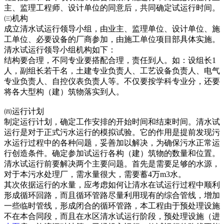
主、监理工程师、设计单位的同意后，共同确定试运行时间。
㈢机构
成立清水试运行领导小组，由业主、监理单位、设计单位、施
工单位、必要设备的厂商参加，由施工单位项目部具体实施。
清水试运行领导小组机构如下：
结构要合理，不同专业要搭配合理，责任到人。如：设组长1
人，副组长若干名，土建专业负责人、工艺设备负责人、电气
专业负责人、自控仪表负责人等。不仅要按学科专业分，还要
将各大型构（建）筑物落实到人。
㈣运行计划
制定运行计划，确定工作安排的开始时间和结束时间。清水试
运行是对于正式污水运行的模拟试验。它的作用是提前发现污
水运行过程中的各种问题，妥善加以解决，为确保污水正常运
行创造条件。确定参加试运行各构（建）筑物的数量和位置。
清水试运行前要解决两个主要问题。首先是需要足够的水源，
对于本污水处理厂，需水量很大，需要蓄4万m3水。
其次依据运行的水量，应考虑如何让清水在试运行过程中顺利
形成循环回路，而且循环管路尽量利用现有的综合管线，增加
一些临时管线，形成闭合的循环管路，本工程由于预处理设施
不在本合同段，而且在水区清水试运行阶段，预处理设施（进