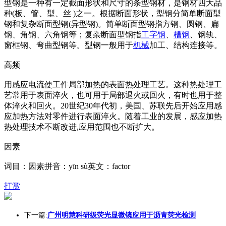
型钢是一种有一定截面形状和尺寸的条型钢材，是钢材四大品
种(板、管、型、丝 )之一。根据断面形状，型钢分简单断面型
钢和复杂断面型钢(异型钢)。简单断面型钢指方钢、圆钢、扁
钢、角钢、六角钢等；复杂断面型钢指
工字钢
、
槽钢
、钢轨、
窗框钢、弯曲型钢等。型钢一般用于
机械
加工、结构连接等。
高频
用感应电流使工件局部加热的表面热处理工艺。这种热处理工
艺常用于表面淬火，也可用于局部退火或回火，有时也用于整
体淬火和回火。20世纪30年代初，美国、苏联先后开始应用感
应加热方法对零件进行表面淬火。随着工业的发展，感应加热
热处理技术不断改进,应用范围也不断扩大。
因素
词目：因素拼音：yīn sù英文：factor
打赏
下一篇:
广州明慧科研级荧光显微镜应用于沥青荧光检测