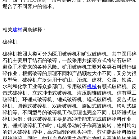
迎合了不同客户的需求。
相关
建材
词条解释：
破碎机
破碎机按照大类可分为医用破碎机和矿业破碎机。其中医用碎
石机主要用于结石的破碎，一般采用共振等方式将结石破碎，
避免手术带来的各种风险。矿用破碎机主要对各类石料进行破
碎作业，根据破碎的原理不同和产品颗粒大小不同，又分为很
多型号。破碎机广泛运用于矿山、冶炼、建材、公路、铁路、
水利和化学工业等众多部门。常用破碎
机械
有颚式破碎机、反
击式破碎机、立式冲击式破碎机、液压圆锥破碎机、信有重工
破碎机、环锤式破碎机、锤式破碎机、辊式破碎机、复合式破
碎机、圆锥式破碎机、双级破碎机、旋回式破碎机、移动式破
碎机等。不同型号的破碎机工作原理也完全不同，以环锤式破
碎机为例：锤式破碎机主要是靠冲击能来完成破碎物料作业
的。锤式破碎机工作时，电机带动转子作高速旋转，物料均匀
的进入破碎机腔中，高速回转的锤头冲击、剪切撕裂物料致物
料被破碎，同时，物料自身的重力作用使物料从高速旋转的锤