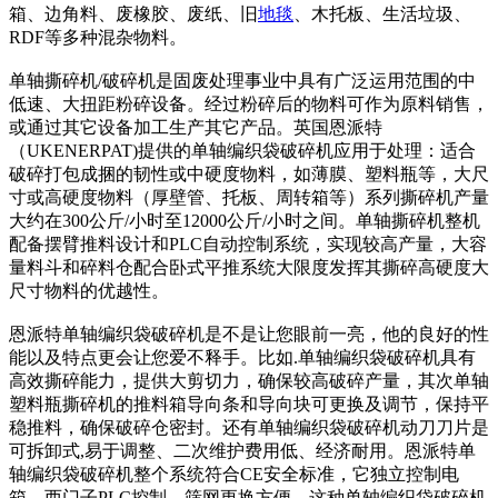
箱、边角料、废橡胶、废纸、旧
地毯
、木托板、生活垃圾、
RDF等多种混杂物料。
单轴撕碎机/破碎机是固废处理事业中具有广泛运用范围的中
低速、大扭距粉碎设备。经过粉碎后的物料可作为原料销售，
或通过其它设备加工生产其它产品。英国恩派特
（UKENERPAT)提供的单轴编织袋破碎机应用于处理：适合
破碎打包成捆的韧性或中硬度物料，如薄膜、塑料瓶等，大尺
寸或高硬度物料（厚壁管、托板、周转箱等）系列撕碎机产量
大约在300公斤/小时至12000公斤/小时之间。单轴撕碎机整机
配备摆臂推料设计和PLC自动控制系统，实现较高产量，大容
量料斗和碎料仓配合卧式平推系统大限度发挥其撕碎高硬度大
尺寸物料的优越性。
恩派特单轴编织袋破碎机是不是让您眼前一亮，他的良好的性
能以及特点更会让您爱不释手。比如.单轴编织袋破碎机具有
高效撕碎能力，提供大剪切力，确保较高破碎产量，其次单轴
塑料瓶撕碎机的推料箱导向条和导向块可更换及调节，保持平
稳推料，确保破碎仓密封。还有单轴编织袋破碎机动刀刀片是
可拆卸式,易于调整、二次维护费用低、经济耐用。恩派特单
轴编织袋破碎机整个系统符合CE安全标准，它独立控制电
箱，西门子PLC控制，筛网更换方便，这种单轴编织袋破碎机