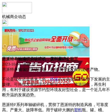
机械商企动态
恩派特单轴编织袋破碎机，废料撕碎全能王
2023-10-04 浏览:
245
恩派特单轴编织袋破碎机，是全球环境发展的必然产物。
不论是现在还是将来几年，
环保
必定是我国新形势下发展的主
旋律。可持续发展的理念不断深入人心，资源回收，再生利
用，有利于建设资源节约型环境友好型社会，是一个近几年不
断升温的发展趋势。
恩派特F系列单轴破碎机，贯彻了恩派特的制造风格，可靠度
高、产量大、故障率低。用于破碎大捆的
塑料
瓶、罐、桶、