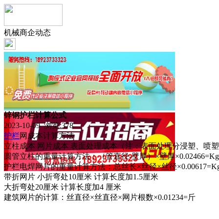
机械商企动态
锌钢护栏计算公式
2023-10-09 浏览:
378
护栏
网成本计算方法
立柱成本 网片成本 表面处理成本（注：表面处理分浸塑、喷塑
圆管立柱的重量计算方法：（管直径-壁厚）×壁厚×0.02466=Kg
护栏电焊网片的重量计算方法：总丝长×丝径×丝径×0.00617=Kg
带折网片 小折弯处10厘米 计算长度加1.5厘米
大折弯处20厘米 计算长度加4 厘米
建筑网片的计算：丝直径×丝直径×网片根数×0.01234=斤