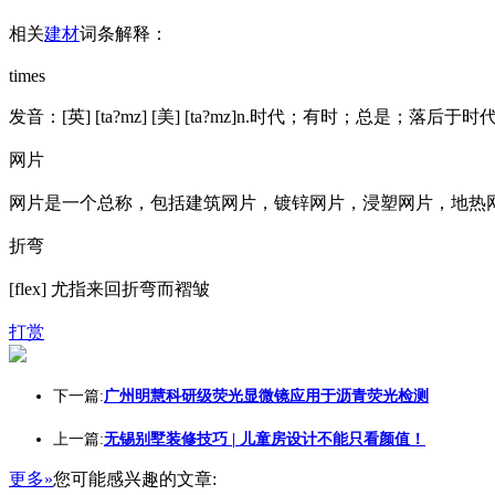
相关
建材
词条解释：
times
发音：[英] [ta?mz] [美] [ta?mz]n.时代；有时；总是；
网片
网片是一个总称，包括建筑网片，镀锌网片，浸塑网片，地热
折弯
[flex] 尤指来回折弯而褶皱
打赏
下一篇:
广州明慧科研级荧光显微镜应用于沥青荧光检测
上一篇:
无锡别墅装修技巧 | 儿童房设计不能只看颜值！
更多»
您可能感兴趣的文章: