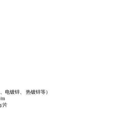
、电镀锌、 热镀锌等）
/m
/片