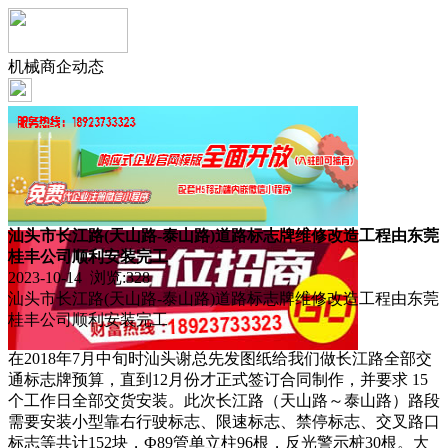
机械商企动态
汕头市长江路(天山路-泰山路)道路标志牌维修改造工程由东莞
桂丰公司顺利安装完工
2023-10-14 浏览:
328
汕头市长江路(天山路-泰山路)道路标志牌维修改造工程由东莞
桂丰公司顺利安装完工
在2018年7月中旬时汕头谢总先发图纸给我们做长江路全部交
通标志牌预算，直到12月份才正式签订合同制作，并要求 15
个工作日全部交货安装。此次长江路（天山路～泰山路）路段
需要安装小型靠右行驶标志、限速标志、禁停标志、交叉路口
标志等共计152块，Ф89管单立柱96根，反光警示桩30根。大