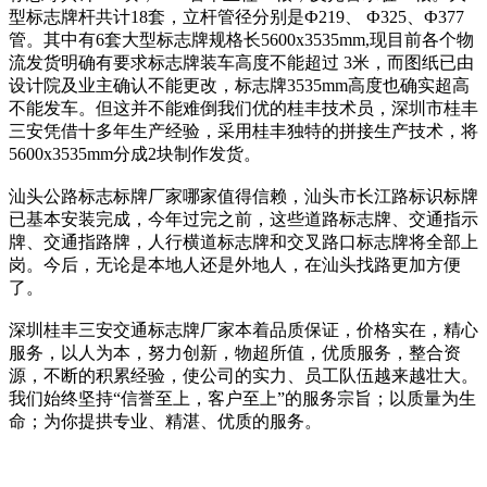
型标志牌杆共计18套，立杆管径分别是Ф219、 Ф325、Ф377
管。其中有6套大型标志牌规格长5600
x3535mm,现目前各个物
流发货明确有要求标志牌装车高度不能超过 3米，而图纸已由
设计院及业主确认不能更改，标志牌3535mm高度也确实超高
不能发车。但这并不能难倒我们优的桂丰技术员，深圳市桂丰
三安凭借十多年生产经验，采用桂丰独特的拼接生产技术，将
5600
x3535mm分成2块制作发货。
汕头公路标志标牌厂家哪家值得信赖，汕头市长江路标识标牌
已基本安装完成，今年过完之前，这些道路标志牌、交通指示
牌、交通指路牌，人行横道标志牌和交叉路口标志牌将全部上
岗。今后，无论是本地人还是外地人，在汕头找路更加方便
了。
深圳桂丰三安交通标志牌厂家本着品质保证，价格实在，精心
服务，以人为本，努力创新，物超所值，优质服务，整合资
源，不断的积累经验，使公司的实力、员工队伍越来越壮大。
我们始终坚持“信誉至上，客户至上”的服务宗旨；以质量为生
命；为你提拱专业、精湛、优质的服务。