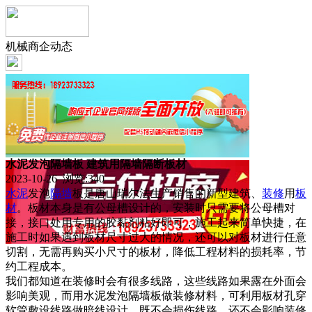
机械商企动态
水泥发泡隔墙板 建筑用隔墙隔断板材
2023-10-26 浏览:
340
水泥
发泡
隔墙
板是唐山瑞尔法生产销售的新型建筑、
装修
用
板
材
。板材本身是有公母槽设计的，安装时只需要将公母槽对
接，接口处用专用的胶黏剂粘好即可，施工起来简单快捷，在
施工时如果遇到板材尺寸过大的情况，还可以对板材进行任意
切割，无需再购买小尺寸的板材，降低工程材料的损耗率，节
约工程成本。
我们都知道在装修时会有很多线路，这些线路如果露在外面会
影响美观，而用水泥发泡隔墙板做装修材料，可利用板材孔穿
软管敷设线路做暗线设计，既不会损伤线路，还不会影响装修