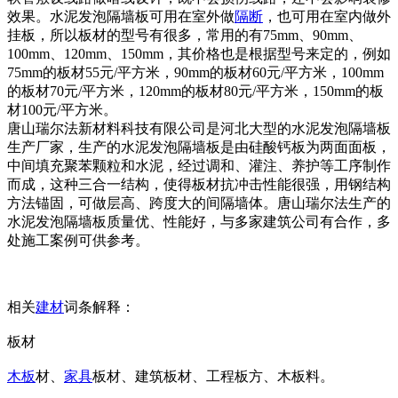
效果。水泥发泡隔墙板可用在室外做
隔断
，也可用在室内做外
挂板，所以板材的型号有很多，常用的有75mm、90mm、
100mm、120mm、150mm，其价格也是根据型号来定的，例如
75mm的板材55元/平方米，90mm的板材60元/平方米，100mm
的板材70元/平方米，120mm的板材80元/平方米，150mm的板
材100元/平方米。
唐山瑞尔法新材料科技有限公司是河北大型的水泥发泡隔墙板
生产厂家，生产的水泥发泡隔墙板是由硅酸钙板为两面面板，
中间填充聚苯颗粒和水泥，经过调和、灌注、养护等工序制作
而成，这种三合一结构，使得板材抗冲击性能很强，用钢结构
方法锚固，可做层高、跨度大的间隔墙体。唐山瑞尔法生产的
水泥发泡隔墙板质量优、性能好，与多家建筑公司有合作，多
处施工案例可供参考。
相关
建材
词条解释：
板材
木板
材、
家具
板材、建筑板材、工程板方、木板料。