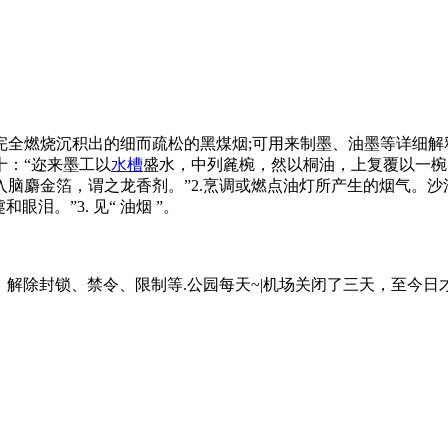
] 油类物质不完全燃烧沉积出的细而疏松的黑煤烟;可用来制墨、油墨等详细
十：“迩来墨工以
水槽
盛水，中列麄椀，然以桐油，上复覆以一椀
用油烟入脑麝金箔，谓之龙香剂。”2.烹调或燃点油灯所产生的烟气
泪。”3. 见“ 油烟 ”。
动词，解除封锁、禁令、限制等.公园每天~|机场关闭了三天，至今日