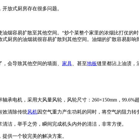
，开放式厨房存在很多问题。
使油烟容易扩散至其他空间。“炒个菜整个家里的浓烟比打仗的时
放式厨房的油烟就很容易扩散到其他空间。油烟的扩散容易影响
了，会导致其他空间的墙面、
家具
、甚至
地板
缝里都沾上油渍，
承电机，采用大风量风轮，风轮尺寸：260×150mm，99.6
有效清除传统
风机
因空气重力产生功耗的同时，将空气的阻力转
常清洁，举手之劳，瞬间完成机头内外的清洁，非常方便。
，提供一个较完美的解决方案。