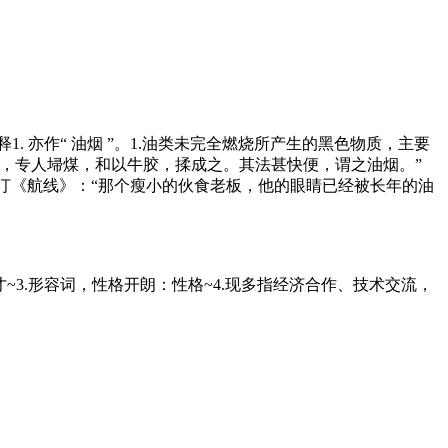
解释1. 亦作“ 油烟 ”。1.油类未完全燃烧所产生的黑色物质，主要
，专人埽煤，和以牛胶，揉成之。其法甚快便，谓之油烟。”
。沙汀《航线》：“那个瘦小的伙食老板，他的眼睛已经被长年的油
才~3.形容词，性格开朗：性格~4.现多指经济合作、技术交流，