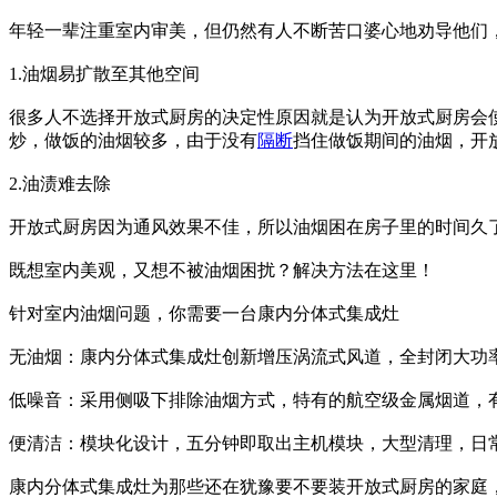
年轻一辈注重室内审美，但仍然有人不断苦口婆心地劝导他们
1.油烟易扩散至其他空间
很多人不选择开放式厨房的决定性原因就是认为开放式厨房会
炒，做饭的油烟较多，由于没有
隔断
挡住做饭期间的油烟，开
2.油渍难去除
开放式厨房因为通风效果不佳，所以油烟困在房子里的时间久
既想室内美观，又想不被油烟困扰？解决方法在这里！
针对室内油烟问题，你需要一台康内分体式集成灶
无油烟：康内分体式集成灶创新增压涡流式风道，全封闭大功率轴
低噪音：采用侧吸下排除油烟方式，特有的航空级金属烟道，
便清洁：模块化设计，五分钟即取出主机模块，大型清理，日
康内分体式集成灶为那些还在犹豫要不要装开放式厨房的家庭