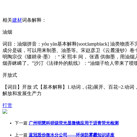
相关
建材
词条解释：
油烟
词目：油烟拼音：yóu yān基本解释[soot;lampblack
成分是碳，可以用来制墨、油墨等。宋赵彦卫《云麓漫钞》卷
明陶宗仪《辍耕录·墨》：“ 宋 熙丰 间， 张遇 供御墨，
烟弄眯睎了。”沙汀《法律外的航线》：“油烟子给人带来了喷嚏和眼
开放式
【词目】开放 式【基本解释】1.动词，(花)展开。百花~2.
解放和发展生产力
打赏
下一篇:
广州明慧科研级荧光显微镜应用于沥青荧光检测
上一篇:
蓝冠股份衡水分公司——环保防雾霾知识讲座