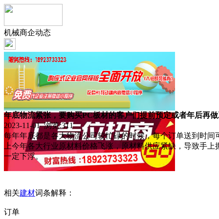
机械商企动态
年底物流紧张，要购买PC板材的客户们提前预定或者年后再做
2023-11-01 浏览:
311
每年年底都是各大物流公司较忙碌的时候，每个订单送到时间
上今年各大行业原材料价格飞涨，原材料供应紧缺，导致手上
一定下浮。
相关
建材
词条解释：
订单