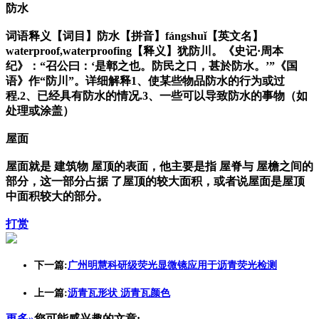
防水
词语释义【词目】防水【拼音】fángshuǐ【英文名】
waterproof,waterproofing【释义】犹防川。《史记·周本
纪》：“召公曰：‘是鄣之也。防民之口，甚於防水。’”《国
语》作“防川”。详细解释1、使某些物品防水的行为或过
程.2、已经具有防水的情况.3、一些可以导致防水的事物（如
处理或涂盖）
屋面
屋面就是 建筑物 屋顶的表面，他主要是指 屋脊与 屋檐之间的
部分，这一部分占据 了屋顶的较大面积，或者说屋面是屋顶
中面积较大的部分。
打赏
下一篇:
广州明慧科研级荧光显微镜应用于沥青荧光检测
上一篇:
沥青瓦形状 沥青瓦颜色
更多»
您可能感兴趣的文章: