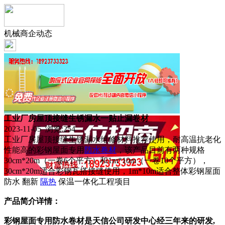
机械商企动态
工业厂房屋顶接缝生锈漏水一贴止漏卷材
2023-11-05 浏览:
254
工业厂房屋顶接缝生锈漏水维修材料推荐使用，耐高温抗老化
性能高的彩钢屋面专用
防水
卷材
，该产品目前有两种规格
30cm*20m（一卷6个平方）和1m*10m（一卷10个平方），
30cm*20m适合彩钢瓦搭接缝使用，1m*10m适合整体彩钢屋面
防水 翻新
隔热
保温一体化工程项目
产品简介详情：
彩钢屋面专用防水卷材是天信
公司研发中心经三年来的研发,