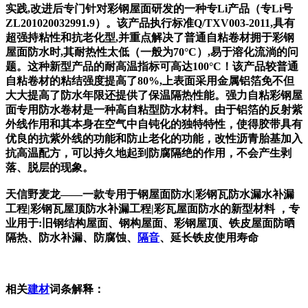
实践,改进后专门针对彩钢屋面研发的一种专Li产品（专Li号
ZL201020032991.9）。该产品执行标准Q/TXV003-2011,具有
超强持粘性和抗老化型,并重点解决了普通自粘卷材拥于彩钢
屋面防水时,其耐热性太低（一般为70°C）,易于溶化流淌的问
题。这种新型产品的耐高温指标可高达100°C！该产品较普通
自粘卷材的粘结强度提高了80%,上表面采用金属铝箔免不但
大大提高了防水年限还提供了保温隔热性能。强力自粘彩钢屋
面专用防水卷材是一种高自粘型防水材料。由于铝箔的反射紫
外线作用和其本身在空气中自钝化的独特特性，使得胶带具有
优良的抗紫外线的功能和防止老化的功能，改性沥青胎基加入
抗高温配方，可以持久地起到防腐隔绝的作用，不会产生剥
落、脱层的现象。
天信野麦龙——一款专用于钢屋面防水|彩钢瓦防水漏水补漏
工程|彩钢瓦屋顶防水补漏工程|彩瓦屋面防水的新型材料 ，专
业用于:旧钢结构屋面、钢构屋面、彩钢屋顶、铁皮屋面防晒
隔热、防水补漏、防腐蚀、
隔音
、延长铁皮使用寿命
相关
建材
词条解释：