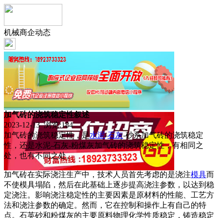
机械商企动态
加气砖的浇筑稳定性叙述
2023-12-13 浏览:
184
加气砖的浇筑稳定性，是
水泥
-
石灰
-砂系加气砖的浇筑稳定
性，还是水泥-石灰-粉煤灰加气砖的浇筑稳定性，有相同之
处，也有不同之处。
加气砖在实际浇注生产中，技术人员首先考虑的是浇注
模具
而
不使模具塌陷，然后在此基础上逐步提高浇注参数，以达到稳
定浇注。影响浇注稳定性的主要因素是原材料的性能、工艺方
法和浇注参数的确定。然而，它在控制和操作上有自己的特
点。石英砂和粉煤灰的主要原料物理化学性质稳定，铸造稳定