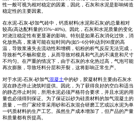
性一般可视为相对稳定的因素，因此，石灰和水泥是影响铸造
稳定性的主要因素。
在水泥-石灰-砂加气砖中，钙质材料(水泥和石灰)的总量相对
较高(高达配料量的35%~40%)。因此，石灰和水泥质量的变化
对浇注稳定性有更显著的影响。特别是如果石灰消化过快，消
化放热高，浆液可能在短时间内(如5~6分钟)达到90度的高
温，导致浆液失去流动性和增稠，铝粉的析气反应无法完成，
导致析气不畅和窒息，从而导致对模具和气孔的不满意和尺寸
不均匀。在严重的情况下，由于石灰的水化热过高，气泡可能
再次膨胀，导致坯料分层和开裂，这将影响正常生产。
对于水泥-石灰-砂加气
混凝土
中的砂，胶凝材料主要由石灰水
泥在静态停止浇筑时提供。因此，为了获得良好的空白和适当
的静态停止时间，所用水泥必须严格符合要求，并且水泥的用
量也必须得到保证。为了保证以砂为硅质材料的加气混凝土的
质量，一些厂家经常采用砂和石灰混合研磨工艺或以水泥为单
一钙质材料的生产工艺。虽然生产成本增加了，但产品的产量
和质量都有所提高。