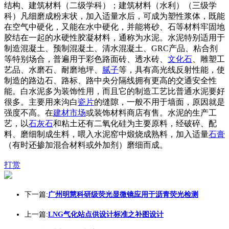
结构、建筑材料（二级学科）；建筑材料（水利）（三级学
科）凡细磨成粉末状，加入适量水后，可成为塑性浆体，既能
在空气中硬化，又能在水中硬化，并能将砂、石等材料牢固地
胶结在一起的水硬性胶凝材料，通称为水泥。水泥特别适用于
制造混凝土、预制混凝土、清水混凝土、GRC产品、粘合剂
等特别场合，普遍用于彩色路面砖、透水砖、
文化石
、雕塑工
艺品、水磨石、耐磨地坪、
腻子
等，具有高光线反射性能，使
制造的路边石、路标、路中央分隔线拥有更高的交通安全性
能。白水泥多为装饰性用，而且它的制造工艺比普通水泥要好
很多。主要用来沟白
瓷片
的缝隙，一般不用于墙面，原因就是
强度不高。在
建材市场
或装饰材料商店有售。水泥的生产工
艺，以
石灰石
和粘土还有二氧化硅为主要原料，经破碎、配
料、磨细制成生料，喂入水泥窑中煅烧成熟料，加入适量
石膏
（有时还掺加混合材料或外加剂）磨细而成。
打赏
下一篇:
广州明慧科研级荧光显微镜应用于沥青荧光检测
上一篇:
LNG气化站点供设计标准之补图设计