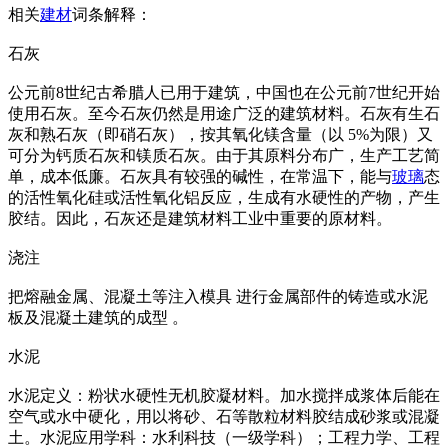
相关
建材
词条解释：
石灰
公元前8世纪古希腊人已用于建筑，中国也在公元前7世纪开始
使用石灰。至今石灰仍然是用途广泛的建筑材料。石灰有生石
灰和熟石灰（即硝石灰），按其氧化镁含量（以 5%为限）又
可分为钙质石灰和镁质石灰。由于其原料分布广，生产工艺简
单，成本低廉。石灰具有较强的碱性，在常温下，能与
玻璃
态
的活性氧化硅或活性氧化铝反应，生成有水硬性的产物，产生
胶结。因此，石灰还是建筑材料工业中重要的原材料。
浇注
把熔融金属、混凝土等注入模具 进行金属部件的铸造或水泥
板及混凝土建筑的成型 。
水泥
水泥定义：粉状水硬性无机胶凝材料。加水搅拌成浆体后能在
空气或水中硬化，用以将砂、石等散粒材料胶结成砂浆或混凝
土。水泥应用学科：水利科技（一级学科）；工程力学、工程