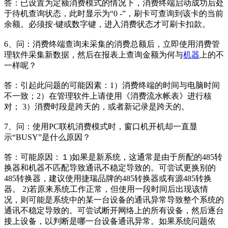
答：已设置为定额消费模式的情况下，消费终端启动成功后处
于待机查询状态，此时显示为“0 -”，刷卡可查询到该卡的当前
余额。必须按·键或数字键，进入消费状态才可刷卡扣款。
6、问：消费终端查询未采集的消费总额后，立即使用消费管
理软件采集新数据，然后在报表上查询金额为何与
机器
上的不
一样呢？
答：引起此问题的可能因素：1）消费终端的时间与电脑时间
不一致；2）在管理软件上请使用《消费流水帐表》进行核
对； 3）消费时段是跨天的，或者新记录是跨天的。
7、问：使用PC联机消费模式时，窗口机开机却一直显
示“BUSY”是什么原因？
答：可能原因：１)如果是新系统，这通常是由于所配的485转
换器和机器不匹配导致通讯不稳定导致的。可尝试更换别的
485转换器，建议使用捷瑞品牌的485转换器或有源485转换
器。 2)若原来系统工作正常，但使用一段时间后出现该情
况，则可能是系统中的某一台设备的通讯异常导致整个系统的
通讯不稳定导致的。可尝试断开网络上的所有设备，然后逐台
接上设备，以判断是哪一台设备通讯异常。如果系统问题依