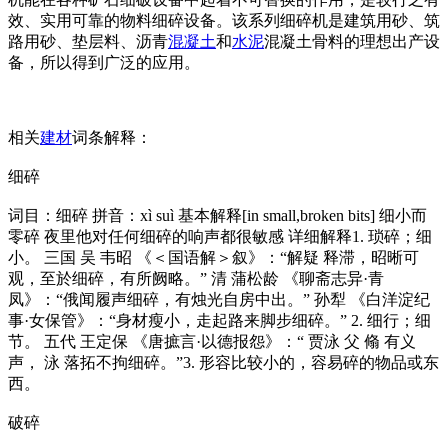
效、实用可靠的物料细碎设备。该系列细碎机是建筑用砂、筑
路用砂、垫层料、沥青
混凝土
和
水泥
混凝土骨料的理想出产设
备，所以得到广泛的应用。
相关
建材
词条解释：
细碎
词目：细碎 拼音：xì suì 基本解释[in small,broken bits] 细小而
零碎 夜里他对任何细碎的响声都很敏感 详细解释1. 琐碎；细
小。 三国 吴 韦昭 《＜国语解＞叙》：“解疑 释滞，昭晰可
观，至於细碎，有所阙略。” 清 蒲松龄 《聊斋志异·青
凤》：“俄闻履声细碎，有烛光自房中出。” 孙犁 《白洋淀纪
事·女保管》：“身材瘦小，走起路来脚步细碎。” 2. 细行；细
节。 五代 王定保 《唐摭言·以德报怨》：“ 贾泳 父 翛 有义
声， 泳 落拓不拘细碎。”3. 形容比较小的，容易碎的物品或东
西。
破碎