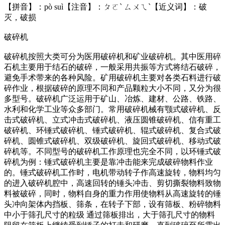
【拼音】：pò suì【注音】：ㄆㄛˋ ㄙㄨㄟˋ【近义词】：破
灭，破损
破碎机
破碎机按照大类可分为医用破碎机和矿业破碎机。其中医用碎
石机主要用于结石的破碎，一般采用共振等方式将结石破碎，
避免手术带来的各种风险。矿用破碎机主要对各类石料进行破
碎作业，根据破碎的原理不同和产品颗粒大小不同，又分为很
多型号。破碎机广泛运用于矿山、冶炼、建材、公路、铁路、
水利和化学工业等众多部门。常用破碎机械有颚式破碎机、反
击式破碎机、立式冲击式破碎机、液压圆锥破碎机、信有重工
破碎机、环锤式破碎机、锤式破碎机、辊式破碎机、复合式破
碎机、圆锥式破碎机、双级破碎机、旋回式破碎机、移动式破
碎机等。不同型号的破碎机工作原理也完全不同，以环锤式破
碎机为例：锤式破碎机主要是靠冲击能来完成破碎物料作业
的。锤式破碎机工作时，电机带动转子作高速旋转，物料均匀
的进入破碎机腔中，高速回转的锤头冲击、剪切撕裂物料致物
料被破碎，同时，物料自身的重力作用使物料从高速旋转的锤
头冲向架体内挡板、筛条，在转子下部，设有筛板、粉碎物料
中小于筛孔尺寸的粒级 通过筛板排出，大于筛孔尺寸的物料