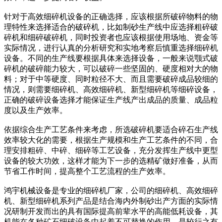
针对于高效细碎机设备的正确选择，应该根据所破碎物料的物
理特性来选择适合的破碎机，比如制砂生产线中应选择粗碎破
碎机和细碎破碎机，同时投资者也应该根据使用场地、资金等
实际情况，进行认真的分析研究和实地考察后慎重选择细碎机
设备。不同的生产线要根据具体来选择设备，一般来说颚式破
碎机的破碎能力较大，可以破碎一些坚固的、硬度相对大的物
料；对于中等硬度、同时粒径不大、而且需要破碎成品较细的
情况，则需要细碎机、高效细碎机、新型细碎机等细碎设备，
正确的破碎设备选择才能保证生产线产出成品的质量、成品粒
度以及生产效率。
依据综合生产工艺条件来考虑，所选破碎机要适合碎石生产线
效率较大化的需要，根据生产规模和生产工艺条件的不同，合
理安排粗碎、中碎、细碎等工艺设备，充分发挥生产线中更型
设备的较大功效，这样才能为下一步的选精矿做好准备，从而
节省工作时间，提高整个工艺流程的生产效率。
鸿宇机械设备是专业的细碎机厂家，公司的细碎机、高效细碎
机、新型细碎机系列产品是结合海内外制砂出产方面的实际情
况研制开发而出的具有国际提高前辈水平的高能低耗设备，其
机能在各种矿石细破设备中起着不可替换的作用，是较行之有