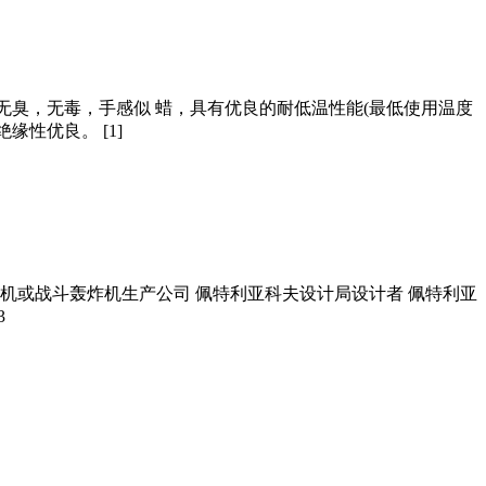
。聚乙烯无臭，无毒，手感似 蜡，具有优良的耐低温性能(最低使用温度
缘性优良。 [1]
轰炸机或战斗轰炸机生产公司 佩特利亚科夫设计局设计者 佩特利亚
3