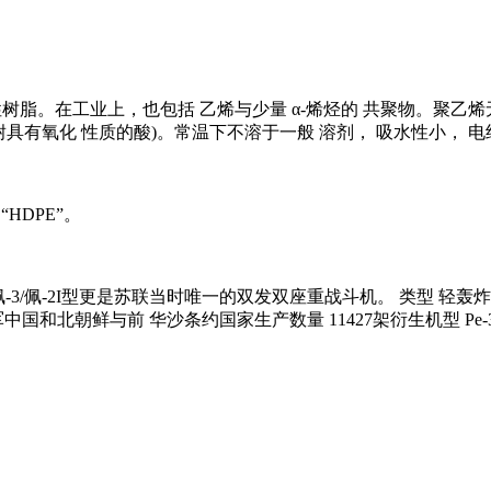
的一种 热塑性树脂。在工业上，也包括 乙烯与少量 α-烯烃的 共聚物
(不耐具有氧化 性质的酸)。常温下不溶于一般 溶剂， 吸水性小， 电绝
为“HDPE”。
3/佩-2I型更是苏联当时唯一的双发双座重战斗机。 类型 轻
军中国和北朝鲜与前 华沙条约国家生产数量 11427架衍生机型 Pe-