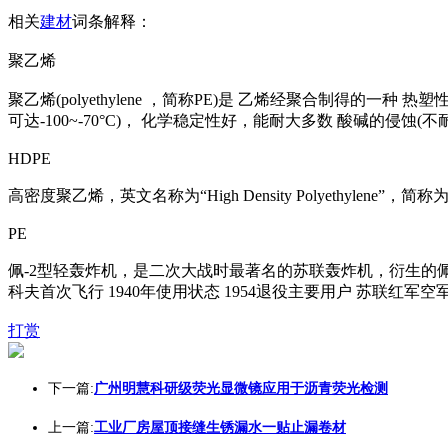
相关
建材
词条解释：
聚乙烯
聚乙烯(polyethylene ，简称PE)是 乙烯经聚合制得
可达-100~-70°C)， 化学稳定性好，能耐大多数 酸碱的侵蚀
HDPE
高密度聚乙烯，英文名称为“High Density Polyethylene”，简称
PE
佩-2型轻轰炸机，是二次大战时最著名的苏联轰炸机，衍生的佩-
科夫首次飞行 1940年使用状态 1954退役主要用户 苏联红军空
打赏
下一篇:
广州明慧科研级荧光显微镜应用于沥青荧光检测
上一篇:
工业厂房屋顶接缝生锈漏水一贴止漏卷材