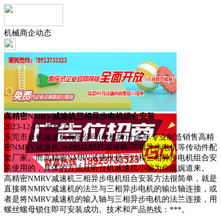
机械商企动态
高精密NMRV减速机三相异步电机组合安装
2023-12-14 浏览:
231
东莞市台机减速机有限公司(天机牌)十多年专业制造销售高精
密NMRV减速机,WP蜗轮蜗杆减速机,三相异步电机等传动件配
套厂家。而高精密NMRV减速机是可以和三相异步电机组合安
装使用的，具体的方法且听台机减速机小编为你娓娓道来。
高精密NMRV减速机三相异步电机组合安装方法很简单，就是
直接将NMRV减速机的法兰与三相异步电机的输出轴连接，或
者是将NMRV减速机的输入轴与三相异步电机的法兰连接，用
螺丝螺母锁住即可安装成功。技术和产品热线：***。