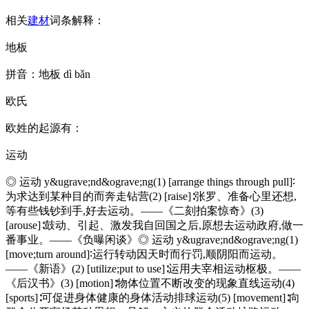
相关
建材
词条解释：
地板
拼音：地板 dì bǎn
欧氏
欧姓的起源有：
运动
◎ 运动 y&ugrave;nd&ograve;ng(1) [arrange things through pull]∶
为求达到某种目的而奔走钻营(2) [raise]∶张罗、准备心里还想,
等有些钱钞到手,好去运动。——《二刻拍案惊奇》(3)
[arouse]∶鼓动、引起、激发我自回国之后,原想去运动政府,做一
番事业。——《负曝闲谈》◎ 运动 y&ugrave;nd&ograve;ng(1)
[move;turn around]∶运行转动因天时而行罚,顺阴阳而运动。
——《新语》(2) [utilize;put to use]∶运用夫宰相运动枢极。——
《后汉书》(3) [motion]∶物体位置不断改变的现象直线运动(4)
[sports]∶可促进身体健康的身体活动排球运动(5) [movement]∶向