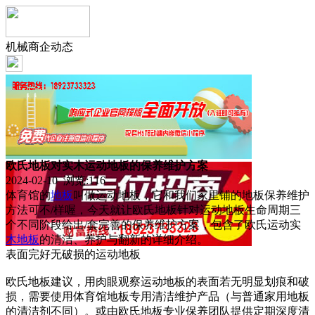
机械商企动态
欧氏地板对实木运动地板的保养维护方案
2024-02-10 浏览:
116
体育馆的
地板
叫做运动地板，它和我们家里铺的地板保养维护
方法可不/样喔，今天就让欧氏地板针对运动地板生命周期三
个不同阶段给出/套完善的保养维护方案，包含了欧氏运动实
木地板
的清洁、养护与翻新的详细介绍。
表面完好无破损的运动地板
欧氏地板建议，用肉眼观察运动地板的表面若无明显划痕和破
损，需要使用体育馆地板专用清洁维护产品（与普通家用地板
的清洁剂不同）。或由欧氏地板专业保养团队提供定期深度清