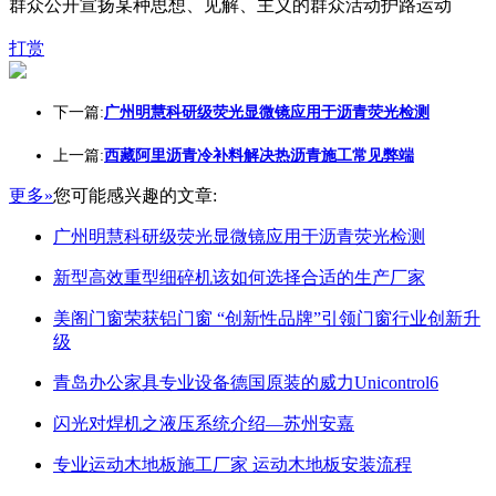
群众公开宣扬某种思想、见解、主义的群众活动护路运动
打赏
下一篇:
广州明慧科研级荧光显微镜应用于沥青荧光检测
上一篇:
西藏阿里沥青冷补料解决热沥青施工常见弊端
更多»
您可能感兴趣的文章:
广州明慧科研级荧光显微镜应用于沥青荧光检测
新型高效重型细碎机该如何选择合适的生产厂家
美阁门窗荣获铝门窗 “创新性品牌”引领门窗行业创新升
级
青岛办公家具专业设备德国原装的威力Unicontrol6
闪光对焊机之液压系统介绍—苏州安嘉
专业运动木地板施工厂家 运动木地板安装流程