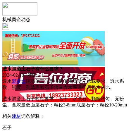
机械商企动态
透水混凝土石子有什么要求？
2024-02-18 浏览:
141
透水
混凝土
现场施工时应根据使用场所、承载要求、透水系
数、强度、孔隙率和石子含灰含水率进行调整水灰比。
透水混凝土石子粒径要求：石子：水洗石、颗粒均匀、无粉
尘、含灰量低面层石子：粒径3-8mm底层石子：粒径10-20mm
相关
建材
词条解释：
石子