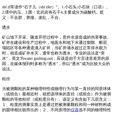
shí zǐ常读作“石子儿（shí zǐer）”。1.小石头;小石块（口语）。
2.璞中的玉。3.图：玄武岩有石子4.主要成分为碳酸钙。贬
义：不合群，莽撞。凌乱，不合。
透水
矿山地下开采、隧道开挖过程中，意外水源造成的伤害事故。
矿井在建设和生产过程中，地面水和地下水通过裂隙、断层、
塌陷区等各种通道涌入矿井，当矿井涌水超过正常排水能力
时，就造成矿井水灾，通常也称为透水。专业的说法是“突
水”，英文为water gushing-out，应该是由于方言读音差异的原
因，在媒体报到时多称为“透水”，所以“透水”成为比较大众的
说法。
粒径
当被测颗粒的某种物理特性或物理行为与某一直径的同质球体
（或组合）最相近时，就把该球体的直径（或组合）作为被测
颗粒的等效粒径（或粒度分布）。该定义包含如下几层含义：
１、粒度的测量实质上是通过把被测量颗粒和同一种材料构成
的圆球相比较而出的；２、不同原理的
仪器
选不同的物理特性