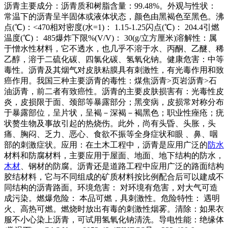
沥青主要成分：沥青质和树脂含量：99.48%。外观与性状：
常温下的沥青呈半固体或液体状态，颜色由黑褐色至黑色。沸
点(℃)：<470相对密度(水=1)： 1.15-1.25闪点(℃)： 204.4引燃
温度(℃)： 485爆炸下限%(V/V)： 30(g/立方厘米)溶解性：属
于憎水性材料，它不透水，也几乎不溶于水、丙酮、乙醚、稀
乙醇，溶于二硫化碳、四氯化碳、氢氧化钠。健康危害：中等
毒性。沥青及其烟气对皮肤粘膜具有刺激性，有光毒作用和致
癌作用。我国三种主要沥青的毒性：煤焦沥青>页岩沥青>石
油沥青，前二者有致癌性。沥青的主要皮肤损害有：光毒性皮
炎，皮损限于面、颈部等暴露部分；黑变病，皮损常对称分布
于暴露部位，呈片状，呈褐－深褐－褐黑色；职业性痤疮；疣
状赘生物及事故引起的热烧伤。此外，尚有头昏、头胀，头
痛、胸闷、乏力、恶心、食欲不振等全身症状和眼 、鼻、咽
部的刺激症状。应用：在土木工程中，沥青是应用广泛的
防水
材料和防腐材料，主要应用于屋面、地面、地下结构的防水，
木材
、钢材的防腐。沥青还是道路工程中应用广泛的路面结构
胶结材料，它与不同组成的矿质材料按比例配合后可以建成不
同结构的沥青路面。环境危害： 对环境有危害，对大气可造
成污染。燃爆危险： 本品可燃，具刺激性。危险特性： 遇明
火、高热可燃。燃烧时放出有毒的刺激性烟雾。清除：如果衣
服不小心染上沥青，可试用氢氧化钠清洗。导电性能：绝缘体