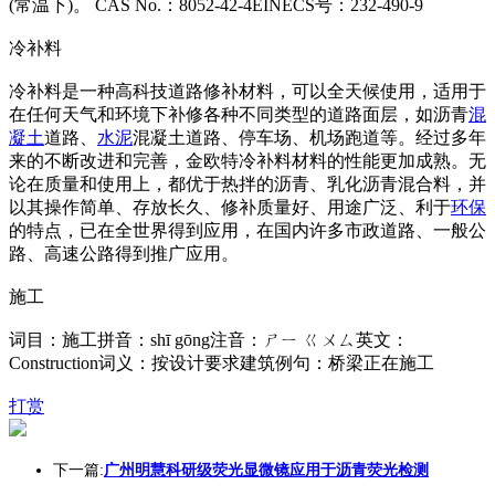
(常温下)。 CAS No.：8052-42-4EINECS号：232-490-9
冷补料
冷补料是一种高科技道路修补材料，可以全天候使用，适用于
在任何天气和环境下补修各种不同类型的道路面层，如沥青
混
凝土
道路、
水泥
混凝土道路、停车场、机场跑道等。经过多年
来的不断改进和完善，金欧特冷补料材料的性能更加成熟。无
论在质量和使用上，都优于热拌的沥青、乳化沥青混合料，并
以其操作简单、存放长久、修补质量好、用途广泛、利于
环保
的特点，已在全世界得到应用，在国内许多市政道路、一般公
路、高速公路得到推广应用。
施工
词目：施工拼音：shī gōng注音：ㄕㄧ ㄍㄨㄙ英文：
Construction词义：按设计要求建筑例句：桥梁正在施工
打赏
下一篇:
广州明慧科研级荧光显微镜应用于沥青荧光检测