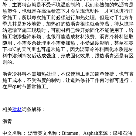
补，主要特点就是不受环境温度制约，我们都熟知的热沥青是
热塑性，也就是在高温状态下才会呈现流动性，才可以进行正
常施工，所以每次施工前必须进行加热处理。但是对于北方冬
季尤其是寒冷地带，加热好的热沥青很快就会降温，待从搅拌
站运输至施工现场时，可能材料已经开始固化不能使用了，给
施工增添些许麻烦，也很可能造成材料浪费。沥青冷补料随取
随用，不需多余处理更不需要加热，不受温度影响，甚至在零
下30℃的天气里也可超常施工，因为沥青冷补料固化本质是材
料中溶剂挥发后达成强度，形成固化效果，跟热沥青还是有区
别的。
沥青冷补料不需加热处理，不仅使施工更加简单便捷，也节省
施工成本，不受温度的制约，让道路修补工作何时都可进行，
在严冬时节照常施工。
相关
建材
词条解释：
沥青
中文名称： 沥青英文名称：Bitumen、Asphalt来源：煤和石油