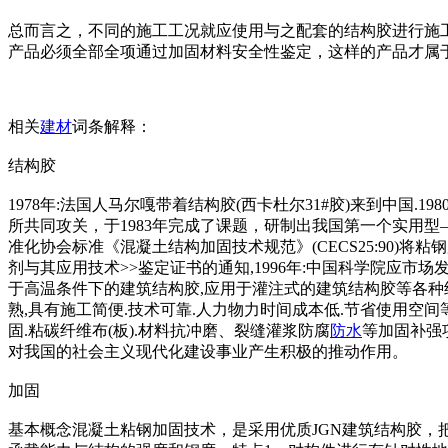
总而言之，不同的施工工况就应使用与之配套的结构胶进行施
产品必须全部全项通过加固材料安全性鉴定，这样的产品才属
相关
建材
词条解释：
结构胶
1978年:法国人马尔嘎带着结构胶(西卡杜尔31#胶)来到中
所共同攻关，于1983年完成了课题，研制出我国第一个实用型
准化协会标准《混凝土结构加固技术规范》(CECS25:90)
剂与其应用技术>>鉴定证书的通知,1996年:中国科学院应
于高温条件下的建筑结构胶,应用于灌注式的建筑结构胶等各种结
熟,具有施工简便.技术可靠.人力物力时间成本低.节省使用空间
固.粘碳纤维布(板).材料抗冲磨、裂缝灌浆防腐
防水
等加固补强项
对我国的社会主义现代化建设事业产生积极的推动作用。
加固
基本概念混凝土粘钢加固技术，是采用优质JGN建筑结构胶，