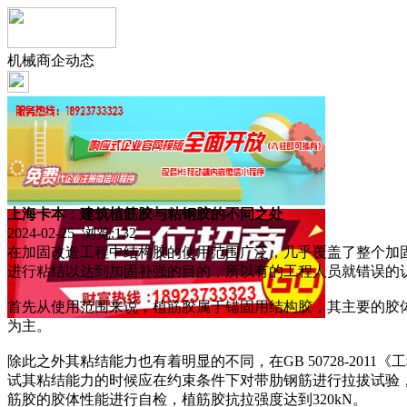
机械商企动态
上海卡本：建筑植筋胶与粘钢胶的不同之处
2024-02-25 浏览:
132
在加固改造工程中结构胶的使用范围广泛，几乎覆盖了整个加
进行粘结以达到加固补强的目的，所以有的工程人员就错误的
首先从使用范围来说，植筋胶属于锚固用结构胶，其主要的胶
为主。
除此之外其粘结能力也有着明显的不同，在GB 50728-2
试其粘结能力的时候应在约束条件下对带肋钢筋进行拉拔试验
筋胶的胶体性能进行自检，植筋胶抗拉强度达到320kN。