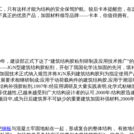
工，只有这样才能为结构的安全保驾护航。较后卡本提醒您，在
于真正的优质产品，加固材料领导品牌——卡本，你值得拥有。
国.1980年，建设部正式下达了“建筑结构胶粘剂研制及应用技术
——JGN型建筑结构胶粘剂，开创了我国化学法加固的先河，填补
将粘钢加固技术正式纳入规范并将JGN系列建筑结构胶列为指定使用
市场发展要求相继研制成:应用于动荷载构件的建筑结构胶,应用于潮
构补强胶粘剂,1997年:经应用调研及大量实践表明,化学式粘
等优越性,已越来越受到广大结构设计者的认可.2000年:结构胶
目中,成为日后建筑界不可缺少的重要建筑加固补强材料,2006年:国
把
钢板
与混凝土牢固地粘在一起，形成复合的整体结构， 有效地