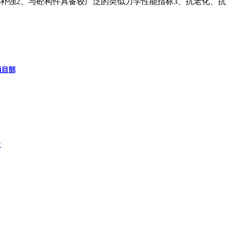
补强2、与砼构件具备较广泛的类似力学性能指标3、抗老化、抗
项目部
级