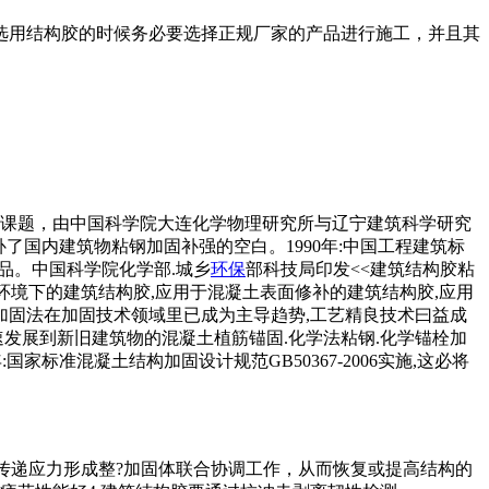
选用结构胶的时候务必要选择正规厂家的产品进行施工，并且其
推广”的课题，由中国科学院大连化学物理研究所与辽宁建筑科学研究
了国内建筑物粘钢加固补强的空白。1990年:中国工程建筑标
产品。中国科学院化学部.城乡
环保
部科技局印发<<建筑结构胶粘
湿环境下的建筑结构胶,应用于混凝土表面修补的建筑结构胶,应用
钢加固法在加固技术领域里已成为主导趋势,工艺精良技术曰益成
迅速发展到新旧建筑物的混凝土植筋锚固.化学法粘钢.化学锚栓加
家标准混凝土结构加固设计规范GB50367-2006实施,这必将
传递应力形成整?加固体联合协调工作，从而恢复或提高结构的