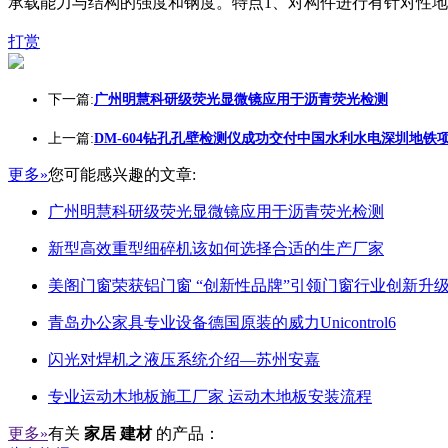
承载能力与结构的强度和钢度。特点1、对构件进行有针对性地
打赏
下一篇:
广州明慧科研级荧光显微镜应用于沥青荧光检测
上一篇:
DM-604钻孔孔壁检测仪成功交付中国水利水电深圳地铁
更多»
您可能感兴趣的文章:
广州明慧科研级荧光显微镜应用于沥青荧光检测
新型高效重型细碎机该如何选择合适的生产厂家
美阁门窗荣获铝门窗 “创新性品牌”引领门窗行业创新升
青岛办公家具专业设备德国原装的威力Unicontrol6
闪光对焊机之液压系统介绍—苏州安嘉
专业运动木地板施工厂家 运动木地板安装流程
更多»
有关
家居 建材
的产品：