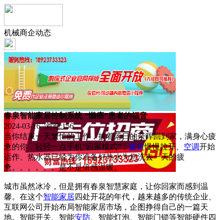
机械商企动态
春泉智能家居控制系统 “懒癌”患者的福音
2024-03-16 浏览:
156
当你结束一天繁忙的工作，披着落日的余晖回到家，满身心疲
惫的你，轻轻一点手机“回家模式”，
窗帘
慢慢拉开、
空调
开始
运作、热水器已经为你准备好热水为您洗去一天的疲
惫。。。。。。是不是倍感温暖。
城市虽然冰冷，但是拥有春泉智慧家庭，让你回家而感到温
馨。在这个
智能
家居
四处开花的年代，越来越多的传统企业、
互联网公司开始布局智能家居市场，企图挣得自己的一篇天
地。智能开关、智能
安防
、智能灯泡、智能门锁等智能硬件四