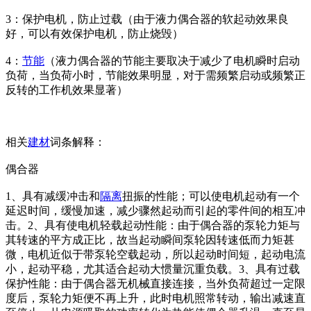
3：保护电机，防止过载（由于液力偶合器的软起动效果良
好，可以有效保护电机，防止烧毁）
4：
节能
（液力偶合器的节能主要取决于减少了电机瞬时启动
负荷，当负荷小时，节能效果明显，对于需频繁启动或频繁正
反转的工作机效果显著）
相关
建材
词条解释：
偶合器
1、具有减缓冲击和
隔离
扭振的性能；可以使电机起动有一个
延迟时间，缓慢加速，减少骤然起动而引起的零件间的相互冲
击。2、具有使电机轻载起动性能：由于偶合器的泵轮力矩与
其转速的平方成正比，故当起动瞬间泵轮因转速低而力矩甚
微，电机近似于带泵轮空载起动，所以起动时间短，起动电流
小，起动平稳，尤其适合起动大惯量沉重负载。3、具有过载
保护性能：由于偶合器无机械直接连接，当外负荷超过一定限
度后，泵轮力矩便不再上升，此时电机照常转动，输出减速直