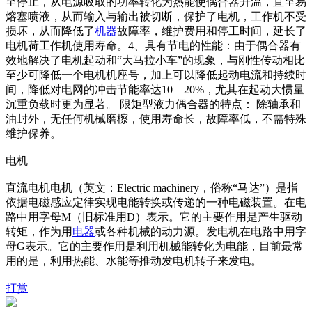
至停止，从电源吸取的功率转化为热能使偶合器升温，直至易
熔塞喷液，从而输入与输出被切断，保护了电机，工作机不受
损坏，从而降低了
机器
故障率，维护费用和停工时间，延长了
电机荷工作机使用寿命。4、具有节电的性能：由于偶合器有
效地解决了电机起动和“大马拉小车”的现象，与刚性传动相比
至少可降低一个电机机座号，加上可以降低起动电流和持续时
间，降低对电网的冲击节能率达10—20%，尤其在起动大惯量
沉重负载时更为显著。 限矩型液力偶合器的特点： 除轴承和
油封外，无任何机械磨檫，使用寿命长，故障率低，不需特殊
维护保养。
电机
直流电机电机（英文：Electric machinery，俗称“马达”）是指
依据电磁感应定律实现电能转换或传递的一种电磁装置。在电
路中用字母M（旧标准用D）表示。它的主要作用是产生驱动
转矩，作为用
电器
或各种机械的动力源。发电机在电路中用字
母G表示。它的主要作用是利用机械能转化为电能，目前最常
用的是，利用热能、水能等推动发电机转子来发电。
打赏