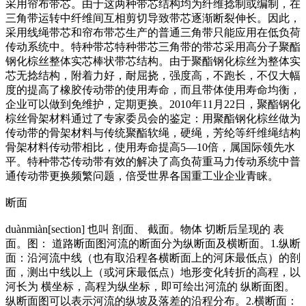
采用帘布带芯。由于这两种带芯结构均为纤维捻制或编制，在
三角带运转中纤维间互相剪切导致带芯逐渐断裂伸长。因此，
采用线绳带芯和帘布带芯生产的普通三角带只能应用在低负荷
传动系统中。特种带芯特种带芯三角带的带芯采用高分子聚酯
钢化棕丝整体实芯棒状带芯结构。由于聚酯钢化棕丝为整体实
芯无捻结构，附着力好，耐屈挠，强度高，不跑长，不仅大幅
度的提高了橡胶传动带的使用寿命，而且带体使用寿命均衡，
企业可以做到免维护，定期更换。2010年11月22日，聚酯钢化
棕丝骨架材料通过了专家委员会的鉴定：用聚酯钢化棕丝做为
传动带的骨架材料与传统聚酯软绳，硬绳，芳纶等纤维绳结构
骨架材料传动带相比，使用寿命提高5—10倍，属国际领先水
平。特种带芯传动带有效的解决了高负荷重马力传动系统中普
通传动带更换频繁问题，倍受世界各国重工业企业青睐。
断面
duànmiàn[section] 也叫 剖面、 截面。物体 切断后呈现的 表
面。图： 道路断面图河流的断面分为纵断面及横断面。1.纵断
面：沿河流中线（也有取沿程各横断面上的河床最低点）的剖
面，测出中线以上（或河床最低点）地形变化转折的高程，以
河长为 横坐标，高程为纵坐标，即可绘出河流的 纵断面图。
纵断面图可以表示河流的纵坡及落差的沿程分布。2.横断面：