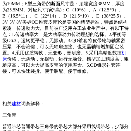
为19MM；E型三角带的断面尺寸是：顶端宽度38MM，厚度
为25.5MM。对应尺寸(宽*高)：O（10*6）、A（12.5*9）、
B（16.5*11）、C（22*14）、D（21.5*19）、E（38*25.5）。
3V 5V 8V美标QD锥套皮带轮是美国的槽型标准，特点是结构
紧凑，传递动力大。目前被广泛用在工农业生产中。有以下特
点：1.传递功率大，是大功率动力传动理想的选择。2.平衡等
级G6.3，运转更平稳，无振动。3.QD锥套将皮带轮与轴紧密
压紧，不会滚键，可以无轴肩连接、也无需轴端增加固定装
置。4.采用优质铸铁，无变形，更耐磨。5.采用高精度数控
机
床
价格，无跳动，无摆动，运行无噪音。槽型加工精度高，粗
糙度高，可以大大提高皮带的使用寿命。5.QD锥形衬套连
接，可以快速装拆。便于装配、便于维修。
相关
建材
词条解释：
三角带
普通带芯普通带芯三角带的带芯大部分采用线绳带芯，少部分