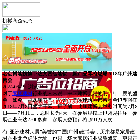
机械商企动态
名创博能携旗下达文西智能锁，新产品即将燃爆2018年广州建
博会
2024-06-19 浏览:
163
对于
家居
建材
行业的人来说，中国建博会是他们一年一度的盛
会，如今，第20届中国（广州）国际建筑装饰博览会也即将在
2018年7月8日盛大开幕。据了解，此届建博会举办时间为7月8
日——7月11日，总时长为4天。在参展规模上也超越往届，参
展企业高达2200多家，参展人数预计将超91万人次。
有“亚洲建材大展”美誉的中国(广州)建博会，历来都是家居建
材企业龙争虎斗之地，也是一场大家居行业饕餮盛宴，更是定