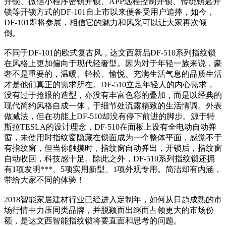
开锁、微信小程序密钥开锁、APP远程控制开锁、传统钥匙开
锁等开锁方式的DF-101自上市以来便备受用户追捧，如今，
DF-101即将参展，相信它的魅力和风采可以让大家再次倾
倒。
不同于DF-101的欧式复古风，达文西新品DF-510系列指纹锁
在风格上更加偏向于现代轻奢型。因为对于年轻一族来说，豪
奢不是重要的，温暖、轻松、愉悦、充满生活气息的品质生活
才是他们真正的需求所在。DF-510立足年轻人的内心需求，
没有过于抢眼的造型，亦没有丰富色彩的叠加，而是以经典的
现代简约风格自成一体，于细节处流露精致的生活情调。外表
做减法，但在功能上DF-510却没有停下前进的脚步。源于特
斯拉TESLA的设计理念，DF-510在面板上设有全电动自动弹
窗，未使用时指纹窗隐藏在锁面成为一个整体平面，感觉不于
有指纹窗，但当你触摸时，指纹窗自动弹出，开锁后，指纹窗
自动收回，科技感十足。除此之外，DF-510系列指纹锁还拥
有1项发明***、5项实用新型、1项外观专用。简洁却有内涵，
带给大家不同的体验！
2018智能家居建材行业已经进入定制年，如何从日趋成熟的市
场行情中力压同类品牌，并脱颖而出继而占领更大的市场份
额，是达文西智能指纹锁将要直面和思考的问题。