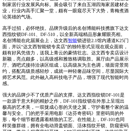
制家居行业发展风向标。展会吸引了来自五湖四海家居建材企
业，行业内高手汇聚一堂，颇有一眼窥尽天下大势，青梅煮酒
论英雄的气场。
高手过招，必怀绝技。品牌升级后的名创博能科技携旗下达文
西指纹锁DF-101、DF-510，以全新高端精品形象耀眼亮相。
名创博能在此届展会上，达文西
智能
锁进驻2.1馆内通道K25门
面，并以“达文西智能锁专卖店”的独特形式呈现在观众面前，
颇有好风凭借力，送我上青云的豪情壮志。达文西专卖店设计
新颖，亮点颇多，以高级感和雅致格调取胜。展厅由产品展示
厅、酒吧式接待洽谈区组成，以高级灰为主色调，墙面背景简
约，搭配高级质感轻纱，成就一种轻奢品味空间，尽显国际大
师艺术风范。此外融入高科技电子产品，增强了现代智能时尚
感。
强大的品牌少不了优质产品的支撑。达文西指纹锁DF-101是
一款源于意大利的精妙之作，DF-101指纹锁在外形上呈现出
极高的艺术美，一双拢成心形的天使之翼，守护着整个家的温
馨与安全。门的把手采用电影《达芬奇密码》里密码筒的外
形，每个细节都透露着精致的工艺。在性能上，DF-101也同
样笑傲群雄，拥有全电动滑盖锁面、活体指纹开锁、防窥密码