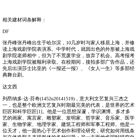
相关建材词条解释：
DF
张丹峰张丹峰出生于哈尔滨，10几岁时与家人移居上海，并修
读上海戏剧学院表演系。中学时代，就因出色的外形被上海戏
剧学院老师相中，但为了不荒废学业，放弃了机会。高考报考
上海戏剧学院被顺利录取。在校期间，接拍多部广告作品，还
先后出演莎士比亚的《一报还一报》、《女人一生》等多部经
典舞台剧。
达文西
列昂纳多·达·芬奇(1452u20141519)，意大利文艺复兴三杰之
一，也是整个欧洲文艺复兴时期最完美的代表，是世界的艺术
巨匠和科学巨匠[1]。他是一位思想深邃，学识渊博、多才多
艺的画家、寓言家、雕塑家、发明家、哲学家、音乐家、医学
家、生物学家、地理学家、建筑工程师和军事工程师。他是一
位天才，他一面热心于艺术创作和理论研究，研究如何用线条