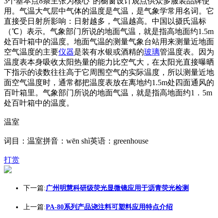
3个基本点8条主张为核心”的橱窗设计观点供众多服装品牌使
用。气温大气层中气体的温度是气温，是气象学常用名词。它
直接受日射所影响：日射越多，气温越高。中国以摄氏温标
（℃）表示。气象部门所说的地面气温，就是指高地面约1.5m
处百叶箱中的温度。地面气温的测量气象台站用来测量近地面
空气温度的主要
仪器
是装有水银或酒精的
玻璃
管温度表。因为
温度表本身吸收太阳热量的能力比空气大，在太阳光直接曝晒
下指示的读数往往高于它周围空气的实际温度，所以测量近地
面空气温度时，通常都把温度表放在离地约1.5m处四面通风的
百叶箱里。气象部门所说的地面气温，就是指高地面约1．5m
处百叶箱中的温度。
温室
词目：温室拼音：wēn shì英语：greenhouse
打赏
下一篇:
广州明慧科研级荧光显微镜应用于沥青荧光检测
上一篇:
PA-80系列产品浇注料可塑料应用特点介绍