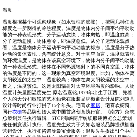
温度
温度根据某个可观察现象（如水银柱的膨胀），按照几种任意
标度之一所测得的冷热程度。温度是物体内分子间平均平动动
能的一种表现形式。分子运动愈快，物体愈热，即温度愈高；
分子运动愈慢，物体愈冷，即温度愈低。从分子运动论观点
看，温度是物体分子运动平均平动动能的标志，温度是分子热
运动的集体表现，含有统计意义。对于真空而言，温度就表现
为环境温度，是物体在该真空环境下，物体内分子间平均动能
的一种表现形式。物体在不同热源辐射下的不同真空里，物体
的温度是不同的，这一现象为真空环境温度。比如，物体在离
太阳较近的太空中，温度较高；物体在离太阳较远的太空中，
反之，温度较低。这是太阳辐射对太空环境温度的影响。人物
温度计矢量图温度先生:原名温嘉铭,1979年出生于江西，凭着
个人的天分和敏锐的艺术触觉在服装品牌橱窗设计及陈列道具
设计等时尚行业打拼了15个年头。宅喜欢
家居
、宅喜欢橱窗、
同行
衣橱
等品牌创始人兼中国首席创意执行官。《南方》杂志
总策划兼任执行编辑，STCF海峡两岸纺织服装博览会总策划
兼任创意设计执行。温度先生致力于为知名服装品牌提供橱窗
营销设计、执行和咨询等最宝贵服务；温度先生提出“1个中心