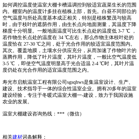
如何调控温度使温室大棚卡槽温调控到较适宜蔬菜生长的范围
内。棚室内的温度计多挂在植株上部，首先。白昼不同部位的
空气温度与所处高度基本成正相关，特别是植株繁茂与较高
时，由于枝叶的遮荫作用，由生长点向地面测量，其温度下降
梯度十分明显。一般地面温度可比生长点处的温度低 3-7 ℃ ，
若作物生长点处的温度在 34 ℃左右，那么作物主体枝叶处的
温度恰在 27-30 ℃之间，处于光合作用的较适宜温度范围内。
其次。覆盖地膜，土壤水分供应充分，从而加速了作物叶片的
蒸腾作用，降低了叶片温度，其叶片温度，一般比空气温度低
3-5 ℃ ，即使空气温度明显高于光合适温 2-4 ℃时，其叶片温
度仍处在光合作用的适宜温度范围之内。
寿光市启航温室工程有限公司sgsqhws是集温室设计、生产、
建设、技术指导于一体的综合性温室企业。拥有20多年的温室
建设经验，专注于冬暖式温室大棚一-建设，致力于我国设施
农业的发展。
温室大棚建设咨询热线：***（微信）
相关
建材
词条解释：