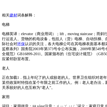
相关
建材
词条解释：
电梯
电梯英译：elevator（商业用词）；lift，moving sta
行运送人、货物的机电设备，包括人（货）电梯、自动扶梯、自
际社会对
环保
认识的关注，各大电梯公司在其电梯表面基本都
监察条列》国务院2003年第373号令公布实施，2009年第549
全规范》GB16899-2011。国家颁布的《住宅设计规范》（GB
应紧邻卧室布置。
老人
正在加载1．指上年纪了的人或较老的人。世界卫生组织对老年
某些政策时特指在某个年限之前工作的人。例：老人老办法，新
关系较好的人也互称为“老人”。
家用
词目：家用拼音：jiā yòng注音：ㄐㄧㄚ ㄩㄥˋ词义：家庭日常