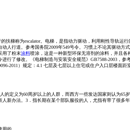
ircase；而斜行的扶梯称为escalator。电梯，是指动力驱动，
动人行道。参考国务院2009年549号令。习惯上不论其驱动方
采用了粉末
涂料
喷涂，这是一种新型环保无溶剂的涂料，并且各
号令进行了修改。《电梯制造与安装安全规范》GB7588-2003，参
50096-2011）规定：4.1 七层及七层以上住宅或住户入口层楼面
人的定义为60周岁以上的人群，而西方一些发达国家则认为65岁
人新办法。3．指长期在某个部队服役的人，尤指有带了很多年
 使用的。