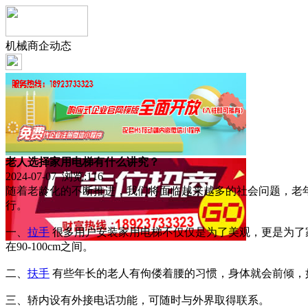
机械商企动态
老人选择家用电梯有什么讲究？
2024-07-07 浏览:
116
随着老龄化的不断推进，我们将面临越来越多的社会问题，老
行。
一、
拉手
很多用户安装家用电梯不仅仅是为了美观，更是为了
在90-100cm之间。
二、
扶手
有些年长的老人有佝偻着腰的习惯，身体就会前倾，
三、轿内设有外接电话功能，可随时与外界取得联系。