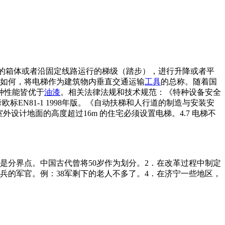
利用刚性导轨运行的箱体或者沿固定线路运行的梯级（踏步），进行升降或者平
式如何，将电梯作为建筑物内垂直交通运输
工具
的总称。随着国
种性能皆优于
油漆
。相关法律法规和技术规范：《特种设备安全
考欧标EN81-1 1998年版。《自动扶梯和人行道的制造与安装安
距室外设计地面的高度超过16m 的住宅必须设置电梯。4.7 电梯不
是分界点。中国古代曾将50岁作为划分。2．在改革过程中制定
兵的军官。例：38军剩下的老人不多了。4．在济宁一些地区，