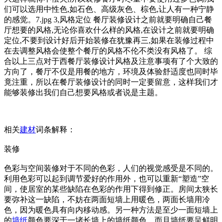
们可以选用中性色,如石色、高级灰色、棕色,让人有一种宁静
的感觉。7.jpg 3,风格定位 餐厅装修设计之前就要明确自己餐
厅想要的风格,无论你喜欢什么样的风格,在设计之前就要明确
定位,不要到设计好后开始装修在犹豫再三,如果在装修过程中
在去调整风格会使整个餐厅的风格不伦不类没有风格了。 综
合以上三点对于西餐厅装修设计风格及注意事项有了个大致的
方向了，餐厅不仅是用餐的地方，环境及体验舒适度也同时毕
竟注重，所以在餐厅装修设计的同时一定要留意，这样我们才
能够装修出我们自己想要风格或者说是主题。
相关
建材
词条解释：
装修
色彩与空间装修对于不同的色彩，人们的视觉感受是不同的。
利用色彩可以起到调节爱好的作用外，也可以重新“塑造”空
间，使居室的某些缺陷在色彩的作用下得到修正。房间太狭长
要弥补这一缺陷，不妨在两面短墙上用暖色，两面长墙用冷
色，因为暖色具有向内移动感。另一种方法是至少一面短墙上
的
墙纸
颜色要深于一堵长墙上的墙纸颜色，而且墙纸要呈鲜明