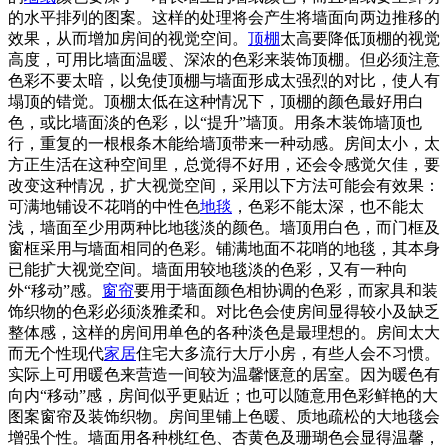
的水平排列的图案。这样的处理将会产生将墙面向两边推移的
效果，从而增加房间的视觉空间。
顶棚
太高要降低顶棚的视觉
高度，可用比墙面温暖、深浓的色彩来装饰顶棚。但必须注意
色彩不要太暗，以免使顶棚与墙面形成太强烈的对比，使人有
塌顶的错觉。顶棚太低在这种情况下，顶棚的颜色最好用白
色，或比墙面淡的色彩，以“提升”墙顶。用条木装饰墙顶也
行，重复的一根根条木能给墙顶带来一种动感。房间太小，太
方正生活在这种空间里，总觉得不好用，还会令感觉欠佳，要
改变这种情况，扩大视觉空间，采用以下方法可能会有效果：
可满地铺设不花哨的中性色
地毯
，色彩不能太深，也不能太
浅，墙面至少用两种比地毯淡的颜色。墙顶用白色，而门框及
窗框采用与墙面相同的色彩。铺满地面不花哨的地毯，其本身
已能扩大视觉空间。墙面用较地毯淡的色彩，又有一种向
外“移动”感。
窗帘
要用于墙面颜色相协调的色彩，而家具和装
饰织物的色彩必须淡雅柔和。对比色会使房间显得较小及缺乏
整体感，这样的房间用单色的各种淡色是最理想的。房间太大
而无个性现代
家居
住宅大多流行大厅小房，有些人会不习惯。
实际上可用暖色来营造一间较为温馨惬意的居室。因为暖色有
向内“移动”感，房间似乎更贴近；也可以随意用色彩鲜艳的大
图案窗帘及装饰织物。房间里铺上色暖、质地疏松的大地毯会
增强个性。墙面用各种桃红色、杏黄色及珊瑚色会显得温馨，