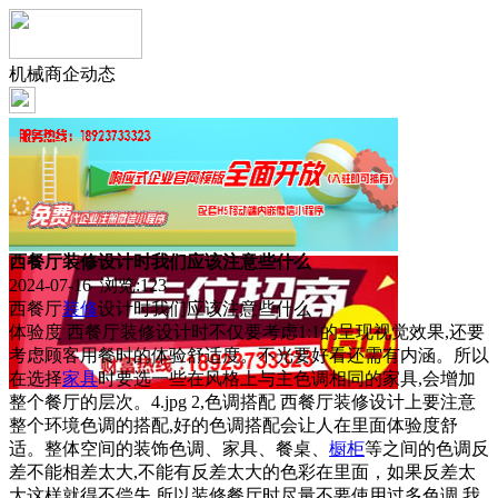
机械商企动态
西餐厅装修设计时我们应该注意些什么
2024-07-16 浏览:
123
西餐厅
装修
设计时我们应该注意些什么
体验度 西餐厅装修设计时不仅要考虑1:1的呈现视觉效果,还要
考虑顾客用餐时的体验舒适度。不光要好看还需有内涵。所以
在选择
家具
时要选一些在风格上与主色调相同的家具,会增加
整个餐厅的层次。4.jpg 2,色调搭配 西餐厅装修设计上要注意
整个环境色调的搭配,好的色调搭配会让人在里面体验度舒
适。整体空间的装饰色调、家具、餐桌、
橱柜
等之间的色调反
差不能相差太大,不能有反差太大的色彩在里面，如果反差太
大这样就得不偿失,所以装修餐厅时尽量不要使用过多色调,我