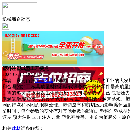
机械商企动态
塑料注塑成型工艺要点
2024-08-12 浏览:
196
作者：东莞佰腾
注塑
模具
厂来源：pm-bestways现代工业的大发
和合理的加工,模具质量材料和现代设备成型塑料零件是高质量
所需的形状,并没有发生化学反应。塑料注塑成型工艺,包括压力
来越复杂,精密模具的要求越来越高,生产周期要求越来越短。
同的特点和不同的限制处理。剪切速率和剪切应力影响熔体温度
留时间，每个参数的变化有对其他参数的影响。塑料注塑成型
速度,较大注射压力,注入力量,塑化率等等。本文为佰腾公司原创文章
相关
建材
词条解释：