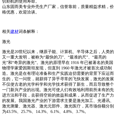
切割机的使用寿命。
山东固而美专业外壳生产厂家，信誉靠前，质量精益求精，价
格优惠，欢迎洽谈。
相关
建材
词条解释：
激光
激光是20世纪以来，继原子能、计算机、半导体之后，人类的
又一重大发明，被称为“最快的刀”、“最准的尺”、“最亮的
光”和“奇异的激光”。激光的原理早在 1916 年已被著名的美国
物理学家爱因斯坦发现，但直到 1960 年激光才被首次成功制
造。激光是在有理论准备和生产实践迫切需要的背景下应运而
生的，它一问世，就获得了异乎寻常的飞快发展，激光的发展
不仅使古老的光学科学和光学技术获得了新生，而且导致整个
一门新兴产业的出现。激光可使人们有效地利用前所未有的先
进方法和手段，去获得空前的效益和成果，从而促进了生产力
的发展。我国激光产业的下游需求主要是激光加工、光通讯、
激光测量、激光器、激光元部件、激光医疗，其市场份额分别
为43.5%、25.7%、14.3%、6.1%、4.8%、3.7%。