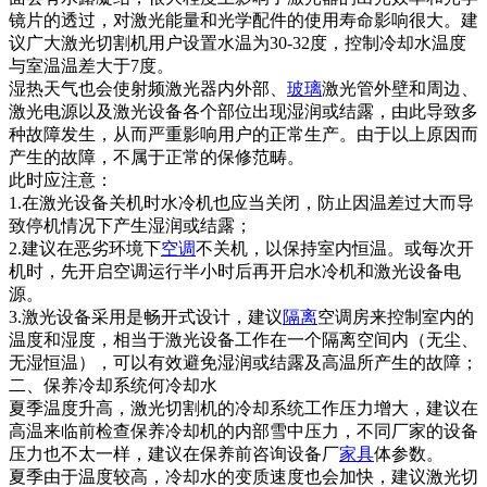
镜片的透过，对激光能量和光学配件的使用寿命影响很大。建
议广大激光切割机用户设置水温为30-32度，控制冷却水温度
与室温温差大于7度。
湿热天气也会使射频激光器内外部、
玻璃
激光管外壁和周边、
激光电源以及激光设备各个部位出现湿润或结露，由此导致多
种故障发生，从而严重影响用户的正常生产。由于以上原因而
产生的故障，不属于正常的保修范畴。
此时应注意：
1.在激光设备关机时水冷机也应当关闭，防止因温差过大而导
致停机情况下产生湿润或结露；
2.建议在恶劣环境下
空调
不关机，以保持室内恒温。或每次开
机时，先开启空调运行半小时后再开启水冷机和激光设备电
源。
3.激光设备采用是畅开式设计，建议
隔离
空调房来控制室内的
温度和湿度，相当于激光设备工作在一个隔离空间内（无尘、
无湿恒温），可以有效避免湿润或结露及高温所产生的故障；
二、保养冷却系统何冷却水
夏季温度升高，激光切割机的冷却系统工作压力增大，建议在
高温来临前检查保养冷却机的内部雪中压力，不同厂家的设备
压力也不太一样，建议在保养前咨询设备厂
家具
体参数。
夏季由于温度较高，冷却水的变质速度也会加快，建议激光切