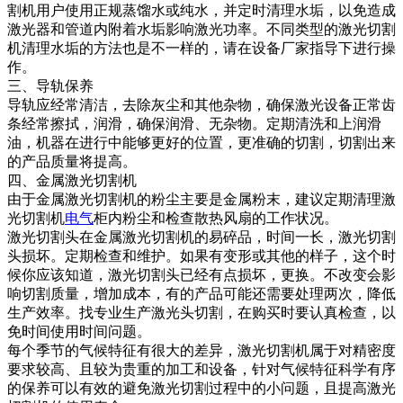
割机用户使用正规蒸馏水或纯水，并定时清理水垢，以免造成
激光器和管道内附着水垢影响激光功率。不同类型的激光切割
机清理水垢的方法也是不一样的，请在设备厂家指导下进行操
作。
三、导轨保养
导轨应经常清洁，去除灰尘和其他杂物，确保激光设备正常齿
条经常擦拭，润滑，确保润滑、无杂物。定期清洗和上润滑
油，机器在进行中能够更好的位置，更准确的切割，切割出来
的产品质量将提高。
四、金属激光切割机
由于金属激光切割机的粉尘主要是金属粉末，建议定期清理激
光切割机
电气
柜内粉尘和检查散热风扇的工作状况。
激光切割头在金属激光切割机的易碎品，时间一长，激光切割
头损坏。定期检查和维护。如果有变形或其他的样子，这个时
候你应该知道，激光切割头已经有点损坏，更换。不改变会影
响切割质量，增加成本，有的产品可能还需要处理两次，降低
生产效率。找专业生产激光头切割，在购买时要认真检查，以
免时间使用时间问题。
每个季节的气候特征有很大的差异，激光切割机属于对精密度
要求较高、且较为贵重的加工和设备，针对气候特征科学有序
的保养可以有效的避免激光切割过程中的小问题，且提高激光