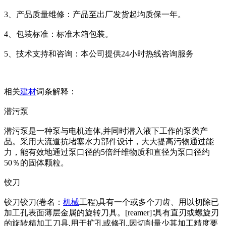
3、产品质量维修：产品至出厂发货起均质保一年。
4、包装标准：标准木箱包装。
5、技术支持和咨询：本公司提供24小时热线咨询服务
相关
建材
词条解释：
潜污泵
潜污泵是一种泵与电机连体,并同时潜入液下工作的泵类产
品。采用大流道抗堵塞水力部件设计，大大提高污物通过能
力，能有效地通过泵口径的5倍纤维物质和直径为泵口径约
50％的固体颗粒。
铰刀
铰刀铰刀(卷名：
机械
工程)具有一个或多个刀齿、用以切除已
加工孔表面薄层金属的旋转刀具。[reamer]∶具有直刃或螺旋刃
的旋转精加工刀具,用于扩孔或修孔,因切削量少其加工精度要