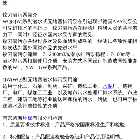
便。
铰刀潜污泵简介
WQ(QW)系列潜水式无堵塞排污泵在引进联邦德国ABS制泵公
司先进技术的基础上，铰刀潜污泵在经我厂科研人员的共同努
力下，同时广泛征求国内水泵专家的意见，
铰刀潜污泵并经过多次改良而研制成功的，经测试各项性能指
标次达到国外同类产品的先进水平。
铰刀潜污泵流量：7∽2400m3/h,潜水排污泵扬程：7∽60m等，
潜水排污泵根据使用介质，安装方式不同设计制造成同性能参
数的WL、YW、GW系列产品。
QW(WQ)型无堵塞潜水排污泵用途:
适用于化工、石油、制药、采矿、造纸工业、
水泥
厂、炼钢
厂、电厂、煤加工工业，以及城市污水处理厂排水系统、市政
工程、建筑工地等行业输送带颗粒的污水、污物，也司用于抽
送清水及带腐蚀性的介质。
南京碧海
环保
有限公司承诺：
1、质量要求技术标准：产品严格按国家标准生产和检验
2、标准配备：产品配发检验合格证和产品使用说明书。