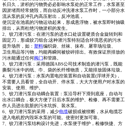
长日久，淤积的污物势必必影响水泵处的正常工作，水泵甚至
因淤堵而经常烧毁，而自动反冲洗潜水泵工作时，一小部分水
流从泵的反冲孔内高压射出，反冲池底，
使沉淀在池底的污物运动起来，形成悬浮物，被水泵即时抽吸
排出，从而杜绝污物淤积的发生。
2、铰刀潜污泵：在潜污泵的进水口处设置硬质合金旋转到和
固定刀，形成铰刀组合;这种潜污泵特别适合环境恶劣的污水
提升场所，如：
塑料
编织袋、丝袜、抹布、屠宰场垃圾、
卫生用品等污物，均能再瞬间被铰碎排出。有效保证所排放的
污水能通过任何
阀门
和管路。
3、铰刀潜污泵：采用德国ABS公司技术制造的潜污泵，既能
撕裂污水中的纸、巾、袋的长纤维物质，又能排放固体垃圾。
4、铰刀潜污泵：水泵内置电控装置和自动装置(浮球开关)，
不需要人员看管，全自动开、停水泵，大大方便用户对水泵的
安装、使用、维护。
5、铰刀潜污泵自动耦合装置：泵沿导杆下滑到底座，自动与
出水口耦合，极大方便了日后水泵的维护、检修、再不需要工
作人员进出肮脏的污水坑拆、装水泵。
6、铰刀潜污泵的采用，减少
电缆
破损或被绞断，水从电缆芯
进入电机腔内毁坏水泵的可能。使密封更加可靠。
7、铰刀潜污泵结构设计先进，水泵便于维护，检修快捷、方