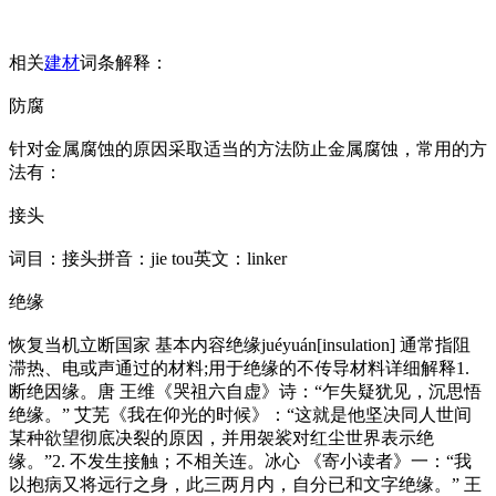
相关
建材
词条解释：
防腐
针对金属腐蚀的原因采取适当的方法防止金属腐蚀，常用的方
法有：
接头
词目：接头拼音：jie tou英文：l
inker
绝缘
恢复当机立断国家 基本内容绝缘juéyuán[insulation] 通常指阻
滞热、电或声通过的材料;用于绝缘的不传导材料详细解释1.
断绝因缘。唐 王维《哭祖六自虚》诗：“乍失疑犹见，沉思悟
绝缘。” 艾芜《我在仰光的时候》：“这就是他坚决同人世间
某种欲望彻底决裂的原因，并用袈裟对红尘世界表示绝
缘。”2. 不发生接触；不相关连。冰心 《寄小读者》一：“我
以抱病又将远行之身，此三两月内，自分已和文字绝缘。” 王