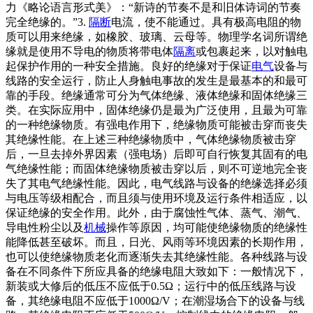
力《略论语言形式美》：“新诗的节奏不是和旧体诗词的节奏
完全绝缘的。”3.
隔断
电流，使不能通过。具有极高电阻的物
质可以用来绝缘，如橡胶、玻璃、云母等。物理学名词所谓绝
缘就是使用不导电的物质将带电体
隔离
或包裹起来，以对触电
起保护作用的一种安全措施。良好的绝缘对于保证
电气
设备与
线路的安全运行，防止人身触电事故的发生是最基本的和最可
靠的手段。绝缘通常可分为气体绝缘、液体绝缘和固体绝缘三
类。在实际应用中，固体绝缘仍是最为广泛使用，且最为可靠
的一种绝缘物质。有强电作用下，绝缘物质可能被击穿而丧失
其绝缘性能。在上述三种绝缘物质中，气体绝缘物质被击穿
后，一旦去掉外界因素（强电场）后即可自行恢复其固有的电
气绝缘性能；而固体绝缘物质被击穿以后，则不可逆地完全丧
失了其电气绝缘性能。因此，电气线路与设备的绝缘选择必须
与电压等级相配合，而且须与使用环境及运行条件相适应，以
保证绝缘的安全作用。此外，由于腐蚀性气体、蒸气、潮气、
导电性粉尘以及
机械
操作等原因，均可能使绝缘物质的绝缘性
能降低甚至破坏。而且，日光、风雨等环境因素的长期作用，
也可以使绝缘物质老化而逐渐失去其绝缘性能。各种线路与设
备在不同条件下所应具备的绝缘电阻大致如下：一般情况下，
新装或大修后的低压不应低于0.5Ω；运行中的低压线路与设
备，其绝缘电阻不应低于1000Ω/V；在潮湿场合下的设备与线