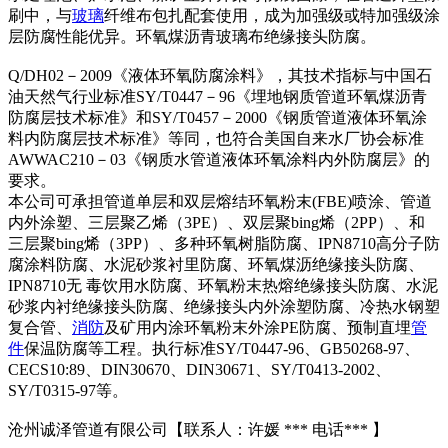
刷中，与
玻璃
纤维布包扎配套使用，成为加强级或特加强级涂
层防腐性能优异。环氧煤沥青玻璃布绝缘接头防腐。
Q/DH02－2009《液体环氧防腐涂料》，其技术指标与中国石
油天然气行业标准SY/T0447－96《埋地钢质管道环氧煤沥青
防腐层技术标准》和SY/T0457－2000《钢质管道液体环氧涂
料内防腐层技术标准》等同，也符合美国自来水厂协会标准
AWWAC210－03《钢质水管道液体环氧涂料内外防腐层》的
要求。
本公司可承担管道单层和双层熔结环氧粉末(FBE)喷涂、管道
内外涂塑、三层聚乙烯（3PE）、双层聚bing烯（2PP）、和
三层聚bing烯（3PP）、多种环氧树脂防腐、IPN8710高分子防
腐涂料防腐、水泥砂浆衬里防腐、环氧煤沥绝缘接头防腐、
IPN8710无 毒饮用水防腐、环氧粉末热熔绝缘接头防腐、水泥
砂浆内衬绝缘接头防腐、绝缘接头内外涂塑防腐、冷热水钢塑
复合管、
消防
及矿用内涂环氧粉末外涂PE防腐、预制直埋
管
件
保温防腐等工程。执行标准SY/T0447-96、GB50268-97、
CECS10:89、DIN30670、DIN30671、SY/T0413-2002、
SY/T0315-97等。
沧州诚泽管道有限公司【联系人：许媛 *** 电话*** 】