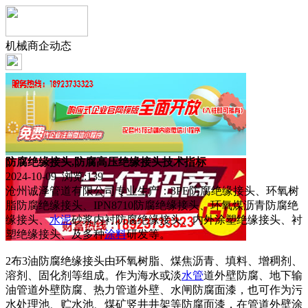
机械商企动态
防腐绝缘接头,防腐高压绝缘接头技术指标
2024-10-09 浏览:
139
沧州诚泽管道有限公司专业生产：3PE防腐绝缘接头、环氧树
脂防腐绝缘接头、IPN8710防腐绝缘接头、环氧煤沥青防腐绝
缘接头、
水泥
砂浆内衬防腐绝缘接头、内外涂塑绝缘接头、衬
塑绝缘接头、及多种
涂料
研发等。
2布3油防腐绝缘接头由环氧树脂、煤焦沥青、填料、增稠剂、
溶剂、固化剂等组成。作为海水或淡
水管
道外壁防腐、地下输
油管道外壁防腐、热力管道外壁、水闸防腐面漆，也可作为污
水处理池、贮水池、煤矿竖井井架等防腐面漆，在管道外壁涂