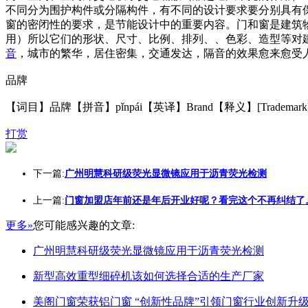
不同分为围护构件或分隔构件，有不同的设计要求要分别具有
窗的密闭性的要求，是节能设计中的重要内容。门和窗是建筑
用）所以它们的形状、尺寸、比例、排列、、色彩、造型等对
音
，城市的繁华，居住密集，交通发达，隔音的效果愈来愈受
品牌
【词目】品牌【拼音】pǐnpái【英译】Brand【释义】[Tradema
打赏
下一篇:
广州明慧科研级荧光显微镜应用于沥青荧光检测
上一篇:
门窗加盟店年前还是年后开业好呢？看完这个不再纠结了
更多»
您可能感兴趣的文章:
广州明慧科研级荧光显微镜应用于沥青荧光检测
新型高效重型细碎机该如何选择合适的生产厂家
美阁门窗荣获铝门窗 “创新性品牌”引领门窗行业创新升