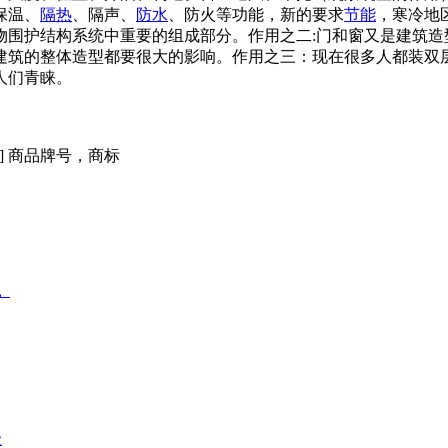
保温、
隔热
、隔声、
防水
、防火等功能，新的要求
节能
，寒冷地
物围护结构系统中重要的组成部分。作用之二:门和窗又是建筑造
建筑的整体造型都要很大的影响。作用之三：现在很多人都装双
人们青睐。
rk] 商品牌号，商标
。
级