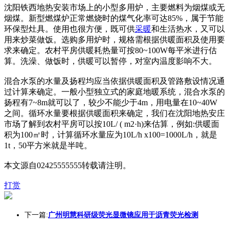
沈阳铁西地热安装市场上的小型多用炉，主要燃料为烟煤或无
烟煤。新型燃煤炉正常燃烧时的煤气化率可达85%，属于节能
环保型灶具。使用也很方便，既可供
采暖
和生活热水，又可以
用来炒菜做饭。选购多用炉时，规格需根据供暖面积及使用要
求来确定。农村平房供暖耗热量可按80~100W每平米进行估
算。洗澡、做饭时，供暖可以暂停，对室内温度影响不大。
混合水泵的水量及扬程均应当依据供暖面积及管路敷设情况通
过计算来确定。一般小型独立式的家庭地暖系统，混合水泵的
扬程有7~8m就可以了，较少不能少于4m，用电量在10~40W
之间。循环水量要根据供暖面积来确定，我们在沈阳地热安庄
市场了解到农村平房可以按10L/ ( m2·h)来估算，例如:供暖面
积为100㎡时，计算循环水量应为10L/h x100=1000L/h，就是
1t，50平方米就是半吨。
本文源自02425555555转载请注明。
打赏
下一篇:
广州明慧科研级荧光显微镜应用于沥青荧光检测