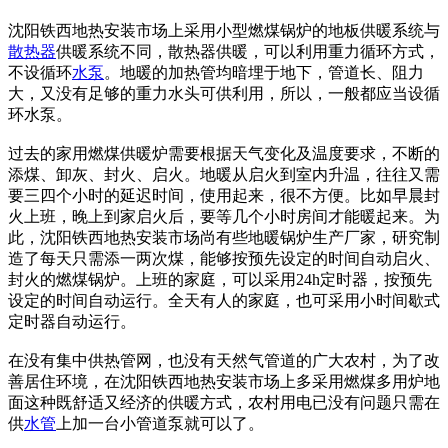
沈阳铁西地热安装市场上采用小型燃煤锅炉的地板供暖系统与
散热器
供暖系统不同，散热器供暖，可以利用重力循环方式，
不设循环
水泵
。地暖的加热管均暗埋于地下，管道长、阻力
大，又没有足够的重力水头可供利用，所以，一般都应当设循
环水泵。
过去的家用燃煤供暖炉需要根据天气变化及温度要求，不断的
添煤、卸灰、封火、启火。地暖从启火到室内升温，往往又需
要三四个小时的延迟时间，使用起来，很不方便。比如早晨封
火上班，晚上到家启火后，要等几个小时房间才能暖起来。为
此，沈阳铁西地热安装市场尚有些地暖锅炉生产厂家，研究制
造了每天只需添一两次煤，能够按预先设定的时间自动启火、
封火的燃煤锅炉。上班的家庭，可以采用24h定时器，按预先
设定的时间自动运行。全天有人的家庭，也可采用小时间歇式
定时器自动运行。
在没有集中供热管网，也没有天然气管道的广大农村，为了改
善居住环境，在沈阳铁西地热安装市场上多采用燃煤多用炉地
面这种既舒适又经济的供暖方式，农村用电已没有问题只需在
供
水管
上加一台小管道泵就可以了。