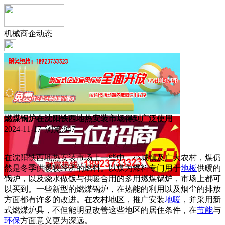
机械商企动态
燃煤锅炉在沈阳铁西地热安装市场得到广泛使用
2024-11-17 浏览:
847
在沈阳铁西地热安装市场上一些中、小城镇及广大农村，煤仍
然是冬季供暖较经济的燃料。以煤为燃料专门用于
地板
供暖的
锅炉，以及烧水做饭与供暖合用的多用燃煤锅炉，市场上都可
以买到。一些新型的燃煤锅炉，在热能的利用以及烟尘的排放
方面都有许多的改进。在农村地区，推广安装
地暖
，并采用新
式燃煤炉具，不但能明显改善这些地区的居住条件，在
节能
与
环保
方面意义更为深远。