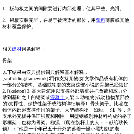
1、板与板之间的间隙要进行内部处理，使其平整、光滑。
2、铝板安装完毕，在易于被污染的部位，用
塑料
薄膜或其他
材料覆盖保护。
相关
建材
词条解释：
骨架
以下结果由汉典提供词典解释基本解释1.
[scaffolding;f
ramework]∶用作支持某物(如文学作品或有机体的
一部分)的结构、基础或轮廓的支架这部小说的骨架已经搭好
2. [skeleton] 3. 高大建筑用以支撑外部墙壁并把负荷和应力分
散到基础之上的钢架或
混凝土
支架 4. 动植物(或动植物某部位
的)支撑性、保护性架子或结构详细解释1. 骨头架子。比喻在
物体内部起支撑作用的架子。大型结构物，如船、飞机等，为
支承外壳板并保证强度和刚性，用型钢或别种材料构成的格子
形框架，也称为骨架。柳溪 《爬在旗杆上的人－－献给耿长
锁》：“他是一个年已五十开外的蓄着一撮小黑胡髭的老