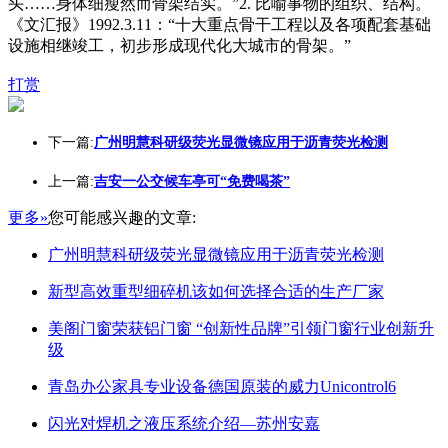
头……身体细瘦然而骨架结实。”2. 比喻事物的组织、结构。
《文汇报》1992.3.11：“十大重点骨干工程以及各项配套基础
设施相继竣工，初步形成现代化大城市的骨架。”
打赏
下一篇:
广州明慧科研级荧光显微镜应用于沥青荧光检测
上一篇:
吉安一公交候车亭可“免费喝茶”
更多»
您可能感兴趣的文章:
广州明慧科研级荧光显微镜应用于沥青荧光检测
新型高效重型细碎机该如何选择合适的生产厂家
美阁门窗荣获铝门窗 “创新性品牌”引领门窗行业创新升
级
青岛办公家具专业设备德国原装的威力Unicontrol6
闪光对焊机之液压系统介绍—苏州安嘉