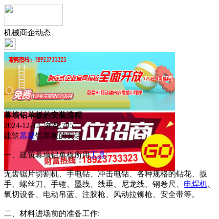
机械商企动态
幕墙铝单板的安装流程
2024-12-12 浏览:
795
建筑
幕墙
铝单板的安装
一、建筑幕墙铝单板所用
工具
:
无齿锯片切割机、手电钻、冲击电钻、各种规格的钻花、扳
手、螺丝刀、手锤、墨线、线垂、尼龙线、钢卷尺、
电焊机
、
氧切设备、电动吊蓝、注胶枪、风动拉铆枪、安全带等。
二、材料进场前的准备工作: