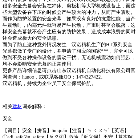
很多安全光幕会安装在冲床、剪板机等大型机械设备上，而这
些大型设备在下压的时候会产生较大的冲力，从而产生震动。
而作为防护装置的安全光幕，如果没有良好的抗震性能，当产
生震动时，内部元件就容易产生松动，严重时甚至会脱落，这
样安全光幕就不会产生应有的防护效果，造成成本浪费的同时
还会造成极大的安全隐患。
而为了防止这种意外情况发生，汉诺精机生产的HT系列安全
光幕都做了专门的设计，并申请了相应的国家***，完全可以
做到不受各种操作设备的震动干扰，无论机械震动如何强烈，
均不会影响安全光幕的正常使用。
更多产品详细信息请点击山东汉诺精机自动化科技有限公司官
网查询：hanoo，或联系客服QQ：1474327422。
汉诺精机，持续为企业员工安全保驾护航。
相关
建材
词条解释：
安全
【词目】安全【拼音】ān quán【注音】ㄢ ㄑㄨㄢˊ【英语】
①adj. safe②n. safety【反义词】危险【近义词】平安【基本解