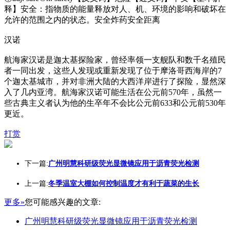
释】安全：指物质的能量释放对人、机、环境的影响和破坏在
允许的范围之内的状态。安全炸药安全距离
汉诺
航海家汉诺是迦太基探险家，曾经率领一支舰队和数千名殖民
者一同出发，这些人发现或重新发现了位于摩洛哥西海岸的7
个迦太基城市，并对非洲大陆的大西洋岸进行了探险，显然深
入了几内亚湾。航海家汉诺可能生活在公元前570年，虽然一
些古典主义者认为他的生卒年不会比公元前633和公元前530年
更近。
打赏
下一篇:
广州明慧科研级荧光显微镜应用于沥青荧光检测
上一篇:
冬季温室大棚如何控制温度才有利于蔬菜的生长
更多»
您可能感兴趣的文章:
广州明慧科研级荧光显微镜应用于沥青荧光检测