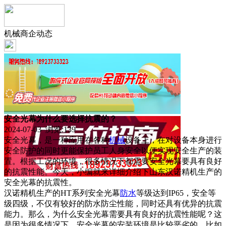
机械商企动态
安全光幕为什么要选择抗震的？
2024-07-03 浏览:
139
安全光幕，是一种应用在各种
机械
设备上，在对设备本身进行
安全防护的同时更能保护员工人身安全以便实现安全生产的装
置。根据工况的环境，很多情况下都需要安全光幕要具有良好
的抗震性能。今天，小编就来详细介绍下山东汉诺精机生产的
安全光幕的抗震性。
汉诺精机生产的HT系列安全光幕
防水
等级达到IP65，安全等
级四级，不仅有较好的防水防尘性能，同时还具有优异的抗震
能力。那么，为什么安全光幕需要具有良好的抗震性能呢？这
是因为很多情况下，安全光幕的安装环境是比较恶劣的，比如